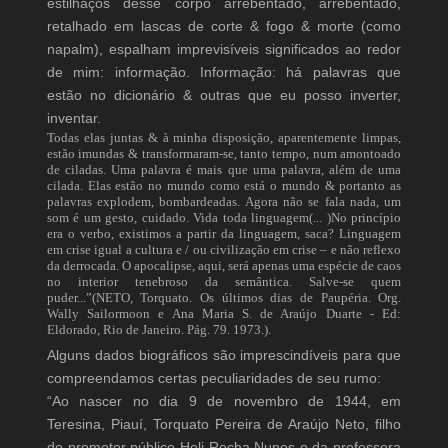
estilhaços desse corpo arrebentado, arrebentado,
retalhado em lascas de corte & fogo & morte (como
napalm), espalham imprevisíveis significados ao redor
de mim: informação. Informação: há palavras que
estão no dicionário & outras que eu posso inverter,
inventar.
Todas elas juntas & à minha disposição, aparentemente limpas,
estão imundas & transformaram-se, tanto tempo, num amontoado
de ciladas. Uma palavra é mais que uma palavra, além de uma
cilada. Elas estão no mundo como está o mundo & portanto as
palavras explodem, bombardeadas. Agora não se fala nada, um
som é um gesto, cuidado. Vida toda linguagem(... )No princípio
era o verbo, existimos a partir da linguagem, saca? Linguagem
em crise igual a cultura e / ou civilização em crise – e não reflexo
da derrocada. O apocalipse, aqui, será apenas uma espécie de caos
no interior tenebroso da semântica. Salve-se quem
puder...”(NETO, Torquato. Os últimos dias de Paupéria. Org.
Wally Sailormoon e Ana Maria S. de Araújo Duarte - Ed:
Eldorado, Rio de Janeiro. Pág. 79. 1973.).
Alguns dados biográficos são imprescindíveis para que
compreendamos certas peculiaridades de seu rumo:
“Ao nascer no dia 9 de novembro de 1944, em
Teresina, Piauí, Torquato Pereira de Araújo Neto, filho
do promotor público Heli Rocha Nunes e da professora