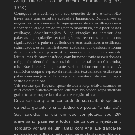
Araújo Duarte - Rio de Janeiro: Eldorado. Pág. 97,
1973.).
Começava-se a desintegrar o seu conceito de arte e texto. Não
havia mais uma estrutura acabada e harmônica. Rompiam-se as
noções textuais, cenários da linguagem explícita, estilhaçava-se a
linearidade, algo além do fragmento modernista, era a poética dos
estilhaços, desaglutinações & aglutinações no interior das
palavras, apropriações extradiegéticas reescritas com outros
significados - a palavra poliédrica e suas multifaces a estilhaçar
significados, estas manifestações acabaram por deslocar a forma
de se entender o objeto artístico, uma estética não em termos de
leitura, mas de prazer estético, com humor e ironia associados aos
refugos da identidade nacional dominante, tal como Chacrinha,
miss Brasil, etc. O importante seria o leitor curtir o texto. A
semiótica ocupa o espaço da semântica textualizada, estilhaça a
palavra em imagens, embora seja a representação de uma curtição
sofrida e silenciosa.
Vale ressaltar que Torquato, apesar de toda a força criativa, sucumbe ao
cruel contexto histórico-existencial que vive. No próprio corpo maculado
grafa o tema de sua poesia, o drama do escorpião suicida.
Deve-se dizer que no conteúdo de sua carta despedida
da vida, garante a si a dádiva do poeta, “o silêncio”.
Seu suicídio, no dia em que completava seu 28º
aniversário, pasmeia a todos, até os que o rejeitavam.
Torquato voltava de um jantar com Ana. Ele tranca-se