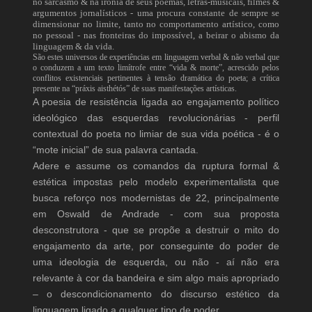
no sarcasmo & na ironia de seus poemas, letras-musicais, filmes &
argumentos jornalísticos - uma procura constante de sempre se
dimensionar no limite, tanto no comportamento artístico, como
no pessoal - nas fronteiras do impossível, a beirar o abismo da
linguagem & da vida.
São estes universos de experiências em linguagem verbal & não verbal que
o conduzem a um texto limítrofe entre “vida & morte”, acrescido pelos
conflitos existenciais pertinentes à tensão dramática do poeta; a crítica
presente na “práxis aisthétós” de suas manifestações artísticas.
A poesia de resistência ligada ao engajamento político
ideológico das esquerdas revolucionárias - perfil
contextual do poeta no limiar de sua vida poética - é o
“mote inicial” de sua palavra cantada.
Adere e assume os comandos da ruptura formal &
estética impostas pelo modelo experimentalista que
busca reforço nos modernistas de 22, principalmente
em Oswald de Andrade - com sua proposta
desconstrutora - que se propõe a destruir o mito do
engajamento da arte, por conseguinte do poder de
uma ideologia de esquerda, ou não - aí não era
relevante à cor da bandeira e sim algo mais apropriado
– o descondicionamento do discurso estético da
linguagem ligado a qualquer tipo de poder.