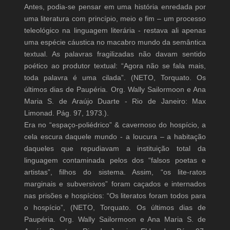
Antes, podia-se pensar em uma história enredada por
uma literatura com princípio, meio e fim – um processo
teleológico na linguagem literária - restava ali apenas
uma espécie cáustica no macabro mundo da semântica
textual. As palavras fragilizadas não davam sentido
poético ao produtor textual: “Agora não se fala mais,
toda palavra é uma cilada”. (NETO, Torquato. Os
últimos dias de Paupéria. Org. Wally Sailormoon e Ana
Maria S. de Araújo Duarte - Rio de Janeiro: Max
Limonad. Pág. 97, 1973.).
Era no “espaço-poliédrico” & cavernoso do hospício, a
cela escura daquele mundo - a loucura – a habitação
daqueles que repudiavam a instituição total da
linguagem contaminada pelos dos “falsos poetas e
artistas”, filhos do sistema. Assim, “os lite-ratos
marginais e subversivos” foram caçados e internados
nas prisões e hospícios: “Os literatos foram todos para
o hospício”, (NETO, Torquato. Os últimos dias de
Paupéria. Org. Wally Sailormoon e Ana Maria S. de