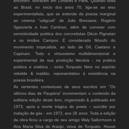
encontro. Moraram em Londres e Paris. Quando volta
ao Brasil, no início dos anos 70, liga-se ao eixo
experimentalista, que se estende da poesia marginal
ao cinema “udigrudi” de Julio Bressane, Rogério
Sganzerla e Ivan Cardoso, além de conviver com
semioticidade poética dos concretistas Décio Pignatari
e os irmãos Campos. É considerado filósofo do
movimento tropicalista, ao lado de Gil, Caetano e
Capinam. Todo o virtuosismo multidimensional e
experimental de sua produção literária - na prática
poética e estética - inclui Torquato Neto no espírito
rebelde & maldito, representativo à resistência na
poesia brasileira.
As vertentes contextuais de seus escritos em “Os
últimos dias de Paupéria” incrementam o conteúdo da
solitária edição deste livro, organizado & publicado em
1973, após a morte trágica do poeta – suicídio por
inalação de gás - em 1972, aos 28 anos. Toda a edição
da obra ficou a cargo de seu amigo Waly Sailormoon e
Ana Maria Silva de Araújo, viúva de Torquato. Houve