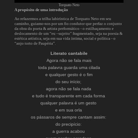
Torquato Neto
A propósito de uma introdução
Ao refazermos a trilha labiríntica de Torquato Neto em seu
caminho, guiamo-nos por um fio condutor que perfaz o conjunto
da obra do poeta & artista performático - o estilhaçamento e
deslocamento de um “eu –sujeito” fragmentado, seja na poesia &
estética artística, seja em sua vida íntima, social e política - o
“anjo torto de Paupéria”.
Literato cantabile
Agora não se fala mais
toda palavra guarda uma cilada
e qualquer gesto é o fim
do seu início;
agora não se fala nada
e tudo é transparente em cada forma
qualquer palavra é um gesto
e em sua orla
os pássaros de sempre cantam assim:
do precipício:
a guerra acabou