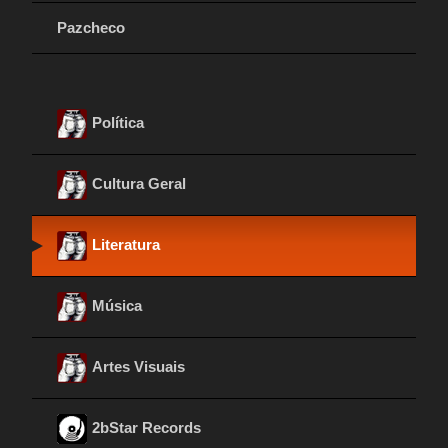
Pazcheco
Política
Cultura Geral
Literatura
Música
Artes Visuais
2bStar Records