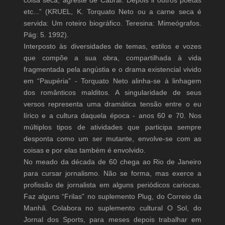
coisa seca, agreste de Cabral. Depois li outros poetas
etc...” (KRUEL, K. Torquato Neto ou a carne seca é
servida: Um roteiro biográfico. Teresina: Mimeógrafos.
Pág: 5. 1992).
Interposto às diversidades de temas, estilos e vozes
que compõe a sua obra, compartilhada à vida
fragmentada pela angústia e o drama existencial vivido
em “Paupéria” - Torquato Neto alinha-se à linhagem
dos românticos malditos. A singularidade de seus
versos representa uma dramática tensão entre o eu
lírico e a cultura daquela época - anos 60 e 70. Nos
múltiplos tipos de atividades que participa sempre
desponta como um ser mutante, envolve-se com as
coisas e por elas também é envolvido.
No meado da década de 60 chega ao Rio de Janeiro
para cursar jornalismo. Não se forma, mas exerce a
profissão de jornalista em alguns periódicos cariocas.
Faz alguns “Frilas” no suplemento Plug, do Correio da
Manhã. Colabora no suplemento cultural O Sol, do
Jornal dos Sports, para meses depois trabalhar em