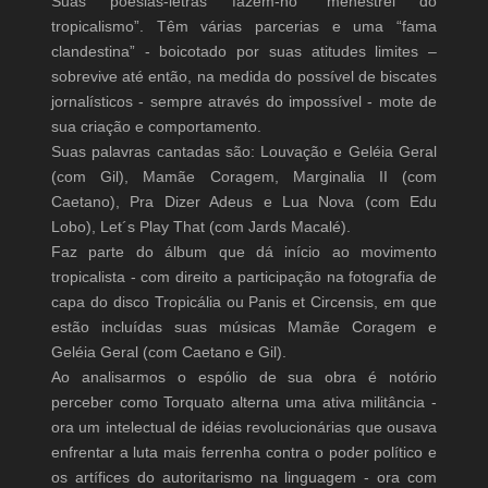
Suas poesias-letras fazem-no “menestrel do
tropicalismo”. Têm várias parcerias e uma “fama
clandestina” - boicotado por suas atitudes limites –
sobrevive até então, na medida do possível de biscates
jornalísticos - sempre através do impossível - mote de
sua criação e comportamento.
Suas palavras cantadas são: Louvação e Geléia Geral
(com Gil), Mamãe Coragem, Marginalia II (com
Caetano), Pra Dizer Adeus e Lua Nova (com Edu
Lobo), Let´s Play That (com Jards Macalé).
Faz parte do álbum que dá início ao movimento
tropicalista - com direito a participação na fotografia de
capa do disco Tropicália ou Panis et Circensis, em que
estão incluídas suas músicas Mamãe Coragem e
Geléia Geral (com Caetano e Gil).
Ao analisarmos o espólio de sua obra é notório
perceber como Torquato alterna uma ativa militância -
ora um intelectual de idéias revolucionárias que ousava
enfrentar a luta mais ferrenha contra o poder político e
os artífices do autoritarismo na linguagem - ora com