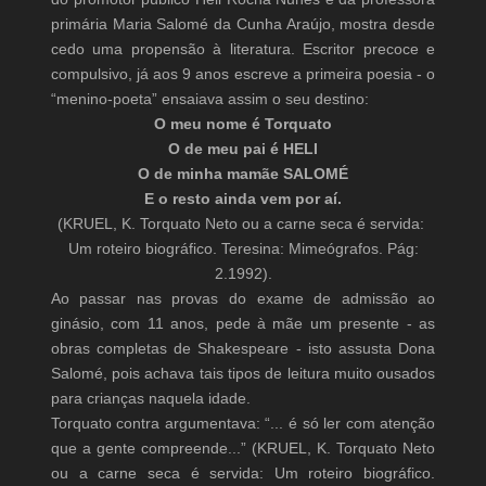
primária Maria Salomé da Cunha Araújo, mostra desde
cedo uma propensão à literatura. Escritor precoce e
compulsivo, já aos 9 anos escreve a primeira poesia - o
“menino-poeta” ensaiava assim o seu destino:
O meu nome é Torquato
O de meu pai é HELI
O de minha mamãe SALOMÉ
E o resto ainda vem por aí.
(KRUEL, K. Torquato Neto ou a carne seca é servida:
Um roteiro biográfico. Teresina: Mimeógrafos. Pág:
2.1992).
Ao passar nas provas do exame de admissão ao
ginásio, com 11 anos, pede à mãe um presente - as
obras completas de Shakespeare - isto assusta Dona
Salomé, pois achava tais tipos de leitura muito ousados
para crianças naquela idade.
Torquato contra argumentava: “... é só ler com atenção
que a gente compreende...” (KRUEL, K. Torquato Neto
ou a carne seca é servida: Um roteiro biográfico.