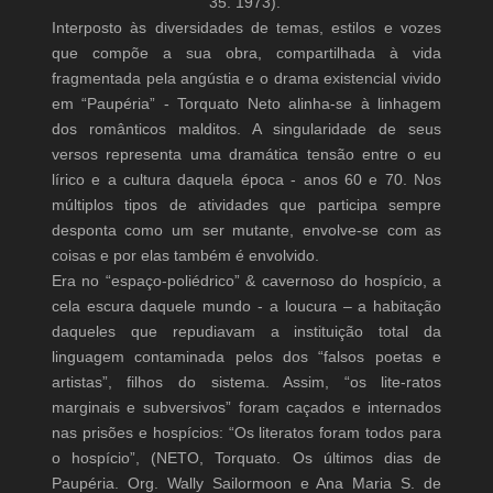
35. 1973).
Interposto às diversidades de temas, estilos e vozes
que compõe a sua obra, compartilhada à vida
fragmentada pela angústia e o drama existencial vivido
em “Paupéria” - Torquato Neto alinha-se à linhagem
dos românticos malditos. A singularidade de seus
versos representa uma dramática tensão entre o eu
lírico e a cultura daquela época - anos 60 e 70. Nos
múltiplos tipos de atividades que participa sempre
desponta como um ser mutante, envolve-se com as
coisas e por elas também é envolvido.
Era no “espaço-poliédrico” & cavernoso do hospício, a
cela escura daquele mundo - a loucura – a habitação
daqueles que repudiavam a instituição total da
linguagem contaminada pelos dos “falsos poetas e
artistas”, filhos do sistema. Assim, “os lite-ratos
marginais e subversivos” foram caçados e internados
nas prisões e hospícios: “Os literatos foram todos para
o hospício”, (NETO, Torquato. Os últimos dias de
Paupéria. Org. Wally Sailormoon e Ana Maria S. de