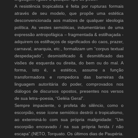
A resistência tropicalista é feita por rupturas formais
através de seu modelo, que propõe uma estética
desconvencionada aos matizes de qualquer ideologia
política. As vestes semióticas, indumentárias de uma
expressão antropofágica – fragmentada & estilhaçada -
adquirem os estilhaços de significados do caos, prazer,
carnaval, anarquia, etc., formalizam um “corpus textual
despedaçado”, desmistificado & desmitificado das
visões de esquerda ou direita, do bem ou do mal. A
forma, isto é, a estética, assume a função
transformadora e rompedora das barreiras da
linguagem autoritária do poder, comprovados nos
diálogos de discursos opostos, presentes nos versos
de sua letra–poesia, “Geléia Geral”.
Sempre impaciente, o profeta do silêncio, como o
escorpião, esse ícone semiótico destrói o tropicalismo,
ao exterminá-lo com sua própria malignidade: “Um
escorpião encravado / na sua própria ferida / não
escapa”.(NETO, Torquato. Os últimos dias de Paupéria.