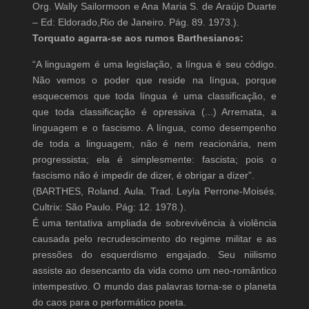
Org. Wally Sailormoon e Ana Maria S. de Araújo Duarte
– Ed: Eldorado,Rio de Janeiro. Pág. 89. 1973.).
Torquato agarra-se aos rumos Barthesianos:
“A linguagem é uma legislação, a língua é seu código.
Não vemos o poder que reside na língua, porque
esquecemos que toda língua é uma classificação, e
que toda classificação é opressiva (...) Arremata, a
linguagem e o fascismo. A língua, como desempenho
de toda a linguagem, não é nem reacionária, nem
progressista; ela é simplesmente: fascista; pois o
fascismo não é impedir de dizer, é obrigar a dizer”.
(BARTHES, Roland. Aula. Trad. Leyla Perrone-Moisés.
Cultrix: São Paulo. Pág: 12. 1978.).
É uma tentativa ampliada de sobrevivência à violência
causada pelo recrudescimento do regime militar e as
pressões do esquerdismo engajado. Seu niilismo
assiste ao desencanto da vida como um neo-romântico
intempestivo. O mundo das palavras torna-se o planeta
do caos para o performático poeta.