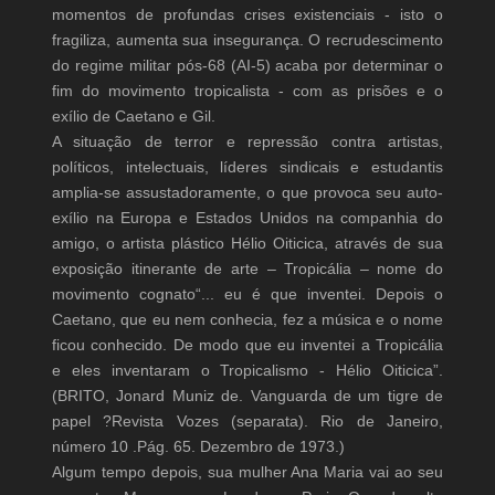
momentos de profundas crises existenciais - isto o
fragiliza, aumenta sua insegurança. O recrudescimento
do regime militar pós-68 (AI-5) acaba por determinar o
fim do movimento tropicalista - com as prisões e o
exílio de Caetano e Gil.
A situação de terror e repressão contra artistas,
políticos, intelectuais, líderes sindicais e estudantis
amplia-se assustadoramente, o que provoca seu auto-
exílio na Europa e Estados Unidos na companhia do
amigo, o artista plástico Hélio Oiticica, através de sua
exposição itinerante de arte – Tropicália – nome do
movimento cognato“... eu é que inventei. Depois o
Caetano, que eu nem conhecia, fez a música e o nome
ficou conhecido. De modo que eu inventei a Tropicália
e eles inventaram o Tropicalismo - Hélio Oiticica”.
(BRITO, Jonard Muniz de. Vanguarda de um tigre de
papel ?Revista Vozes (separata). Rio de Janeiro,
número 10 .Pág. 65. Dezembro de 1973.)
Algum tempo depois, sua mulher Ana Maria vai ao seu