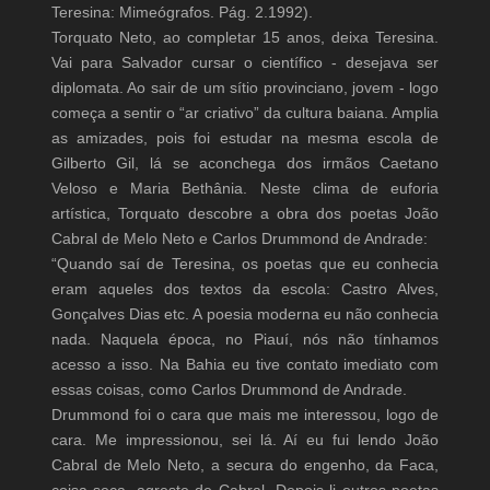
Teresina: Mimeógrafos. Pág. 2.1992).
Torquato Neto, ao completar 15 anos, deixa Teresina.
Vai para Salvador cursar o científico - desejava ser
diplomata. Ao sair de um sítio provinciano, jovem - logo
começa a sentir o “ar criativo” da cultura baiana. Amplia
as amizades, pois foi estudar na mesma escola de
Gilberto Gil, lá se aconchega dos irmãos Caetano
Veloso e Maria Bethânia. Neste clima de euforia
artística, Torquato descobre a obra dos poetas João
Cabral de Melo Neto e Carlos Drummond de Andrade:
“Quando saí de Teresina, os poetas que eu conhecia
eram aqueles dos textos da escola: Castro Alves,
Gonçalves Dias etc. A poesia moderna eu não conhecia
nada. Naquela época, no Piauí, nós não tínhamos
acesso a isso. Na Bahia eu tive contato imediato com
essas coisas, como Carlos Drummond de Andrade.
Drummond foi o cara que mais me interessou, logo de
cara. Me impressionou, sei lá. Aí eu fui lendo João
Cabral de Melo Neto, a secura do engenho, da Faca,