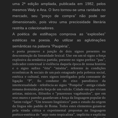
uma 2ª edição ampliada, publicada em 1982, pelos
mesmos Waly e Ana. O livro tornou-se uma raridade no
mercado, seu “preço de compra” não pode ser
dimensionado, pois virou uma preciosidade literária
restrita a colecionadores.
A poética de estilhaços comprova as “explosões”
estéticas na poesia. Ao utilizar as aglutinações
semânticas na palavra “Paupéria”,
o poeta promove a junção de dois signos presentes na
desconstrução da linearidade lexical. Une em um só signo a força
explosiva da semântica partida; presente no signo prefixo “pau”,
indicador contextual à violência daquela época de nossa história
e o signo sufixo “éria” “miséria”, referente às condições
econômicas & sociais de um país estagnado pela pobreza social,
estética e cultural, estes signos interligados pela consoante de
ligação “P”, fio condutor do eixo parodístico da
intertextualidade - referência ao signo “Pompéia” - antiga cidade
romana destruída pela força de um vulcão. Cidade em que viviam
artistas, músicos, filósofos e “prazerosos vagabundos”, que em
seus muros e paredes guardavam a força da linguagem popular do
“latim vulgar”. “Um tesouro lingüístico” para o estudo da origem
da língua não padrão de Roma. Todos estes elementos guiam-se
pela virada crítica e experimental propostas na linguagem
poético-estética do “anjo torto tropicalista”, implícita e explícita