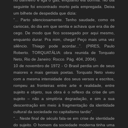
no banheiro e liga o gás, enquanto ela dormia. No dia
seguinte foi encontrado morto pela empregada. Deixa
um bilhete de despedida que dizia:
“... Parto silenciosamente. Tenho saudade, como os
cariocas, do dia em que sentia e achava que era dia de
cego. De modo que fico sossegado por aqui mesmo,
enquanto durar. Pra mim, chega! Peço mais uma vez
silêncio. Thiago pode acordar...”. (PIRES, Paulo
Roberto. TORQUATÁLIA: obra reunida de Torquato
Neto, Rio de Janeiro: Rocco. Pág. 404, 2004).
10 de novembro de 1972 - O Brasil perdia um de seus
maiores e mais geniais poetas. Torquato Neto viveu
com a mesma intensidade dos seus versos e escritos,
rompeu as fronteiras entre arte e realidade, entre
sujeito e objeto, sua obra é o reflexo da crise de um
sujeito – não a simplória degradação, e sim a sua
descentração em meio à fragmentação da identidade
cultural da sociedade no capitalismo tardio”.
“... Neste final de século fala-se em crise de identidade
do sujeito. O homem da sociedade moderna tinha uma