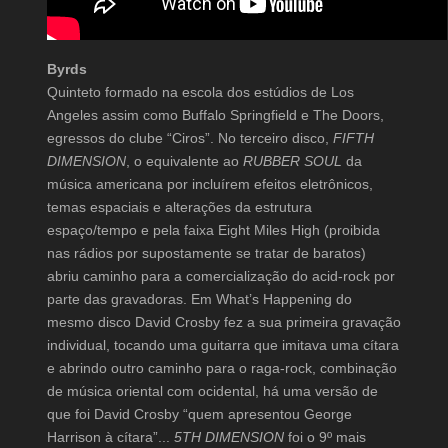
Byrds
Quinteto formado na escola dos estúdios de Los
Angeles assim como Buffalo Springfield e The Doors,
egressos do clube “Ciros”. No terceiro disco,
FIFTH
DIMENSION
, o equivalente ao
RUBBER SOUL
da
música americana por incluírem efeitos eletrônicos,
temas espaciais e alterações da estrutura
espaço/tempo e pela faixa Eight Miles High (proibida
nas rádios por supostamente se tratar de baratos)
abriu caminho para a comercialização do acid-rock por
parte das gravadoras. Em What’s Happening do
mesmo disco David Crosby fez a sua primeira gravação
individual, tocando uma guitarra que imitava uma cítara
e abrindo outro caminho para o raga-rock, combinação
de música oriental com ocidental, há uma versão de
que foi David Crosby “quem apresentou George
Harrison à cítara”...
5TH DIMENSION
foi o 9º mais