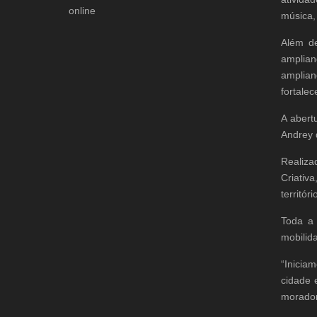
online
música,
Além de
amplian
amplian
fortalec
A abert
Andrey 
Realiza
Criativ
territór
Toda a 
mobilid
“Inicia
cidade e
morador