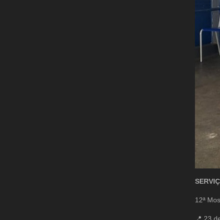
SERVI
12ª Mos
📍
23 de