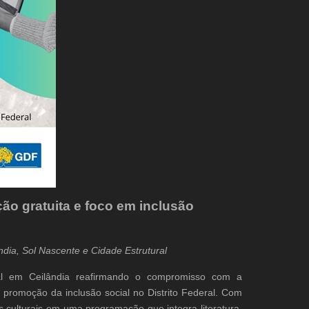
ão gratuita e foco em inclusão
ândia, Sol Nascente e Cidade Estrutural
ial em Ceilândia reafirmando o compromisso com a
 a promoção da inclusão social no Distrito Federal. Com
es culturais em uma programação que integra literatura,