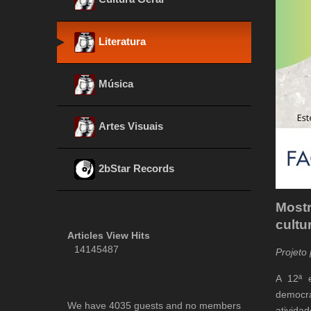
Literatura
Música
Artes Visuais
2bStar Records
Mostr
cultu
Articles View Hits
14145487
Projeto 
A 12ª 
democra
We have 4035 guests and no members
ativida