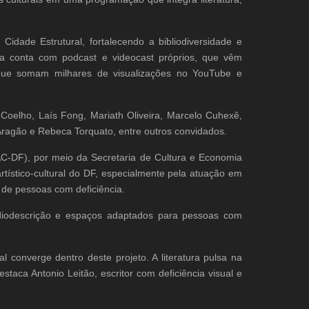
Cidade Estrutural, fortalecendo a bibliodiversidade e
nda conta com podcast e videocast próprios, que vêm
s que somam milhares de visualizações no YouTube e
 Coelho, Laís Fong, Mariath Oliveira, Marcelo Cuhexê,
 Aragão e Rebeca Torquato, entre outros convidados.
AC-DF), por meio da Secretaria de Cultura e Economia
artístico-cultural do DF, especialmente pela atuação em
o de pessoas com deficiência.
udiodescrição e espaços adaptados para pessoas com
al converge dentro deste projeto. A literatura pulsa na
destaca Antonio Leitão, escritor com deficiência visual e