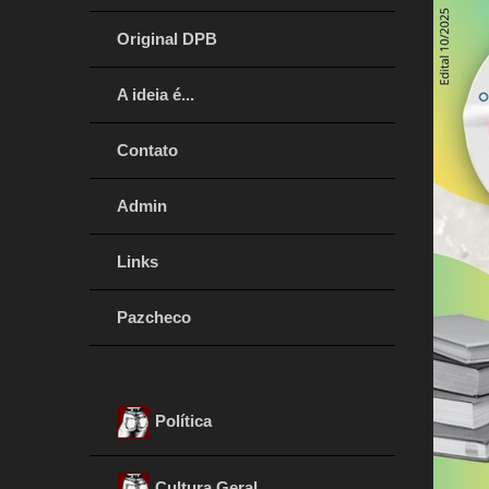
Original DPB
A ideia é...
Contato
Admin
Links
Pazcheco
Política
Cultura Geral