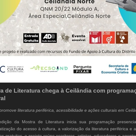
a de Literatura chega à Ceilândia com programaç
ral
promove literatura periférica, acessibilidade e ações culturais em Ceil
edição da Mostra de Literatura inicia sua programação presenc
tização do acesso à cultura, a valorização da literatura periférica e
des gratuitas, o projeto reúne escritores, artistas, educadores e agent