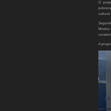
O proj
pobreza
cultural
Segundo
Mostra 
curadori
A progr