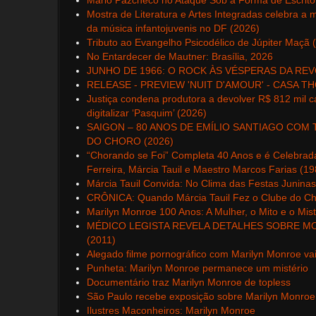
Mário Pazcheco no Ataque Sob a Forma de Escrito
Mostra de Literatura e Artes Integradas celebra a m
da música infantojuvenis no DF (2026)
Tributo ao Evangelho Psicodélico de Júpiter Maçã 
No Entardecer de Mautner: Brasília, 2026
JUNHO DE 1966: O ROCK ÀS VÉSPERAS DA REV
RELEASE - PREVIEW 'NUIT D'AMOUR' - CASA T
Justiça condena produtora a devolver R$ 812 mil 
digitalizar ‘Pasquim’ (2026)
SAIGON – 80 ANOS DE EMÍLIO SANTIAGO COM
DO CHORO (2026)
“Chorando se Foi” Completa 40 Anos e é Celebrad
Ferreira, Márcia Tauil e Maestro Marcos Farias (1
Márcia Tauil Convida: No Clima das Festas Juninas
CRÔNICA: Quando Márcia Tauil Fez o Clube do Cho
Marilyn Monroe 100 Anos: A Mulher, o Mito e o Mis
MÉDICO LEGISTA REVELA DETALHES SOBRE M
(2011)
Alegado filme pornográfico com Marilyn Monroe vai 
Punheta: Marilyn Monroe permanece um mistério
Documentário traz Marilyn Monroe de topless
São Paulo recebe exposição sobre Marilyn Monroe
Ilustres Maconheiros: Marilyn Monroe