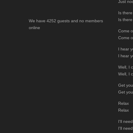
Just no
Is ther
Is ther
We have 4252 guests and no members
online
Come o
Come o
I hear 
I hear 
Well, I
Well, I
Get you
Get you
Relax
Relax
I'll nee
I'll nee