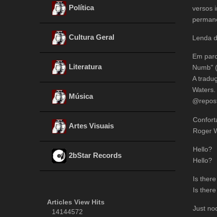
Política
versos 
permane
Cultura Geral
Lenda d
Em parc
Literatura
Numb" (
A tradu
Waters.
Música
@repost
Confort
Artes Visuais
Roger 
Hello?
2bStar Records
Hello?
Is ther
Is ther
Articles View Hits
Just no
14144572