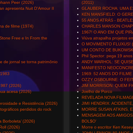
Johann Peer (2026)
(2011)
n apresenta Nuit D'Amour II
GLAUBER ROCHA: UMA E
KEN MANSFIELD: O GER
55 ANOS ATRÁS - BEATLE
na de filme (1974)
CHARLES MANSON CHAPT
1967! O ANO EM QUE PIR
 Stone Free e In From the
Viúva atrapalha projetos e
O MOVIMENTO FLUXUS! (
UM CONTO DE BUKOWSK
Phil Spector: pega 19 anos
 de jornal se torna patrimônio
ANDY WARHOL: SE QUISE
MANIFESTO NEOCONCRET
 1983
1969: 52 ANOS DO FILME 
OZZY OSBOURNE: O FEIT
1987 (2026)
JIM MORRISON: QUEM F
nua acesa (2026)
Joelho de Porco
REVELADA NOVA FILMAGE
rosidade e Resistência (2026)
JIMI HENDRIX: ACIDENTE
tográficos perdidos do rock
MORRE SUSAN ATKINS, 
MENSAGEM AOS AMIGOS 
a Borboleta’ (2026)
BOL$O'
oll (2026)
Morre o escritor Ken Kesey