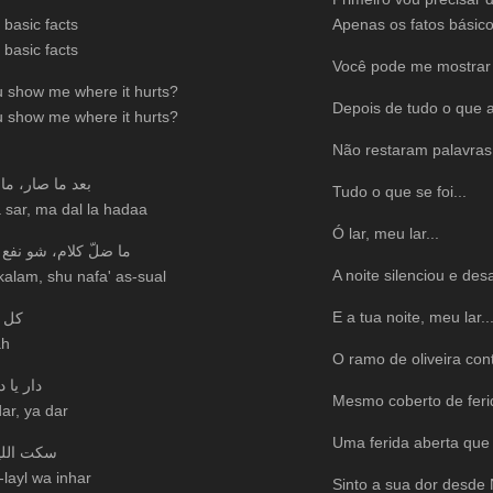
 basic facts
Apenas os fatos básico
 basic facts
Você pode me mostrar
 show me where it hurts?
Depois de tudo o que 
 show me where it hurts?
Não restaram palavras
بعد ما صار، ما
Tudo o que se foi...
 sar, ma dal la hadaa
Ó lar, meu lar...
ما ضلّ كلام، شو نفع 
A noite silenciou e des
kalam, shu nafa' as-sual
E a tua noite, meu lar..
كل ا
ah
O ramo de oliveira cont
دار يا د
Mesmo coberto de feri
ar, ya dar
Uma ferida aberta que 
سكت الليل
-layl wa inhar
Sinto a sua dor desde 