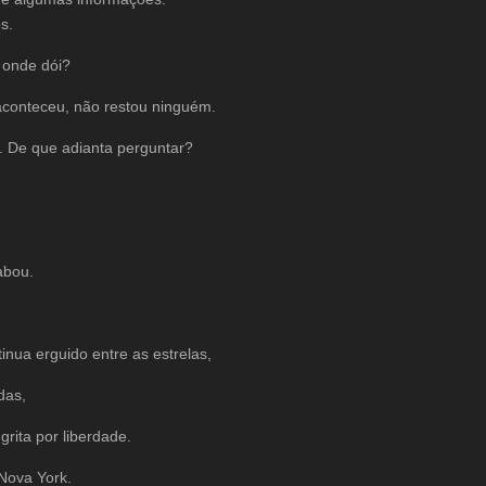
s.
 onde dói?
aconteceu, não restou ninguém.
. De que adianta perguntar?
abou.
.
inua erguido entre as estrelas,
das,
grita por liberdade.
Nova York.