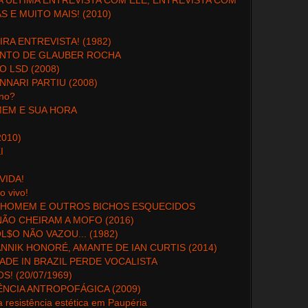
A ÚLTIMA ENTREVISTA COM ELE, ENTREVISTA COM
 E MUITO MAIS! (2010)
RA ENTREVISTA! (1982)
ENTO DE GLAUBER ROCHA
O LSD (2008)
NARI PARTIU (2008)
ono?
MEM E SUA HORA
010)
I
VIDA!
o vivo!
DO HOMEM E OUTROS BICHOS ESQUECIDOS
NÃO CHEIRAM A MOFO (2016)
$O NÃO VAZOU... (1982)
ANNIK HONORÉ, AMANTE DE IAN CURTIS (2014)
DE IN BRAZIL PERDE VOCALISTA
! (20/07/1969)
NCIA ANTROPOFÁGICA (2009)
a resistência estética em Paupéria