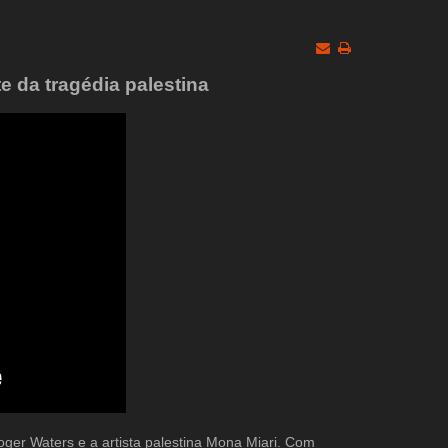
e da tragédia palestina
ger Waters e a artista palestina Mona Miari. Com