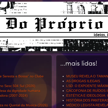
...mais lidas!
de Seresta e Bossa" no Clube
MUSEU REVELA O TAMAN
AS DROGAS ILEGAIS
 no Sesc 504 Sul (2026)
LSD: O EXPOENTE MÁXI
efesa da dignidade humana
CACOFONIA DE RUÍDOS I
radora (2007-2024)
ESTÉTICA E IDEOLOGIA:
HISTÓRIA DOS PANTERA
a no Quintal da Música (2026)
MÉDICO LEGISTA REVEL