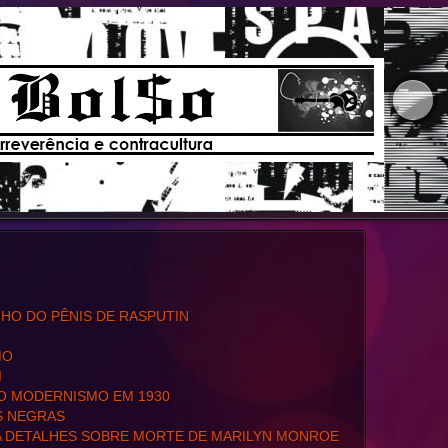
HO DO PÊNIS DE RASPUTIN
MO
I
 O MODERNISMO EM 1930
S NEGRAS
A DETALHES SOBRE MORTE DE MARILYN MONROE