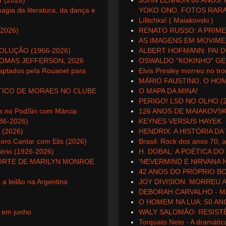
r (2026)
JOHN LENNON 80 ANOS: 
agia da literatura, da dança e
YOKO ONO, FOTOS RARAS
Lílitchka! ( Maiakovski )
(2026)
RENATO RUSSO: A PRIMEI
AS IMAGENS EM MOVIM
OLUÇÃO (1966-2026)
ALBERT HOFMANN: PAI D
HOMAS JEFFERSON, 2026
OSWALDO "KOKINHO" GEN
captados pela Rouanet para
Elvis Presley morreu no tr
MÁRIO FAUSTINO, O HO
 TICO DE MORAES NO CLUBE
O MAPA DA MINA!
PERIGO! LSD NO OLHO (2
a no PodSin com Márcia
126 ANOS DE MAIAKOVSK
986-2026)
KEYNES VERSUS HAYEK
 (2026)
HENDRIX: A HISTÓRIA DA 
ro Cantar com Elis (2026)
Brasil: Rock dos anos 70, a
tério (1926-2026)
H. DOBAL: A POÉTICA 
ORTE DE MARILYN MONROE
'NEVERMIND E NIRVANA 
42 ANOS DO PRÓPRIO BOL
a leilão na Argentina
JOY DIVISION: MORREU 
DEBORAH CARVALHO - MA
O HOMEM NA LUA: 50 ANOS
 em junho
WALY SALOMÃO: RESISTÊ
Torquato Neto - A dramátic