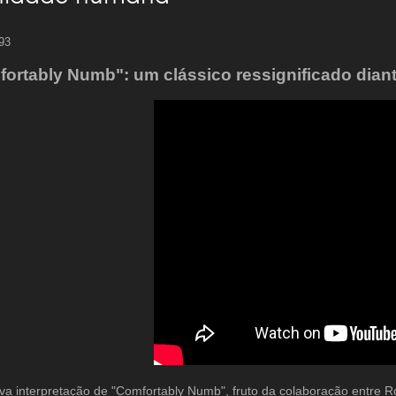
 93
ortably Numb": um clássico ressignificado diant
a interpretação de "Comfortably Numb", fruto da colaboração entre Ro