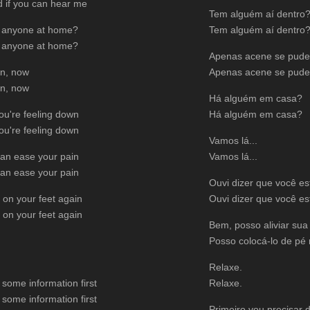
d if you can hear me
Tem alguém aí dentro
e anyone at home?
Tem alguém aí dentro
e anyone at home?
Apenas acene se puder
n, now
Apenas acene se puder
n, now
Há alguém em casa?
you're feeling down
Há alguém em casa?
you're feeling down
Vamos lá...
 can ease your pain
Vamos lá...
 can ease your pain
Ouvi dizer que você es
 on your feet again
Ouvi dizer que você es
 on your feet again
Bem, posso aliviar sua 
Posso colocá-lo de pé
Relaxe.
d some information first
Relaxe.
d some information first
Primeiro vou precisar