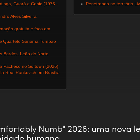
uatinga, Guará e Conic (1976–
Penetrando no território Li
dro Alves Silveira
amação gratuita e foco em
l e Quarteto Seriema Tumbao
s Bardos: Leão do Norte,
ca Pacheco no Softown (2026)
a Real Rurikovich em Brasília
mfortably Numb" 2026: uma nova le
nidade humana