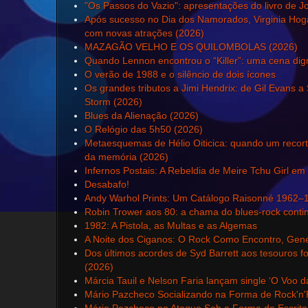
"Os Passos do Vazio": apresentações do livro de 
Após sucesso no Dia dos Namorados, Virginia Hoga
com novas atrações (2026)
MAZAGÃO VELHO E OS QUILOMBOLAS (2026)
Quando Lennon encontrou o “Killer”: uma cena dig
O verão de 1988 e o silêncio de dois ícones
Os grandes tributos a Jimi Hendrix: de Gil Evans a
Storm (2026)
Blues da Alienação (2026)
O Relógio das 5h50 (2026)
Metaesquemas de Hélio Oiticica: quando um recorte
da memória (2026)
Infernos Postais: A Rebeldia de Meire Tchu Girl em
Desabafo!
Andy Warhol Prints: Um Catálogo Raisonné 1962–
Robin Trower aos 80: a chama do blues-rock conti
1982: A Pistola, as Multas e as Algemas
A Noite dos Ciganos: O Rock Como Encontro, Gene
Dos últimos acordes de Syd Barrett aos tesouros fo
(2026)
Márcia Tauil e Nelson Faria lançam single ‘O Voo d
Mário Pazcheco Socializando na Forma de Rock'n'R