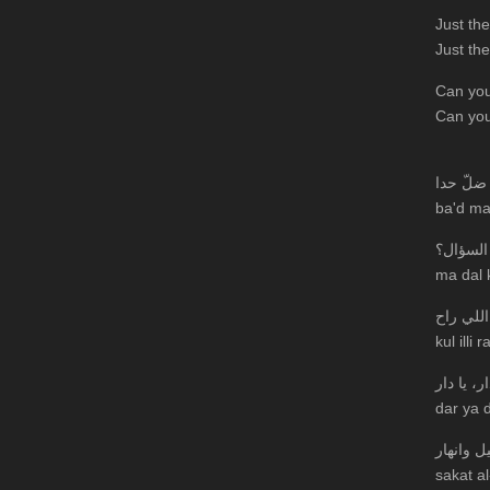
Just the
Just the
Can you
Can you
 ضلّ حدا
ba'd ma
السؤال؟
ma dal 
للي راح
kul illi r
ار، يا دار
dar ya d
 وانهار
sakat al