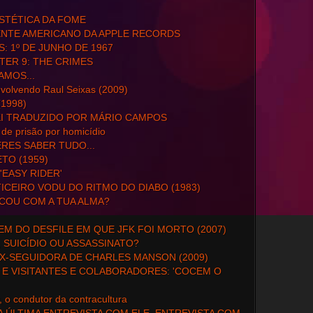
STÉTICA DA FOME
ENTE AMERICANO DA APPLE RECORDS
S: 1º DE JUNHO DE 1967
ER 9: THE CRIMES
AMOS...
nvolvendo Raul Seixas (2009)
1998)
I TRADUZIDO POR MÁRIO CAMPOS
 de prisão por homicídio
RES SABER TUDO...
O (1959)
'EASY RIDER'
ICEIRO VODU DO RITMO DO DIABO (1983)
ICOU COM A TUA ALMA?
M DO DESFILE EM QUE JFK FOI MORTO (2007)
, SUICÍDIO OU ASSASSINATO?
EX-SEGUIDORA DE CHARLES MANSON (2009)
E VISITANTES E COLABORADORES: 'COCEM O
, o condutor da contracultura