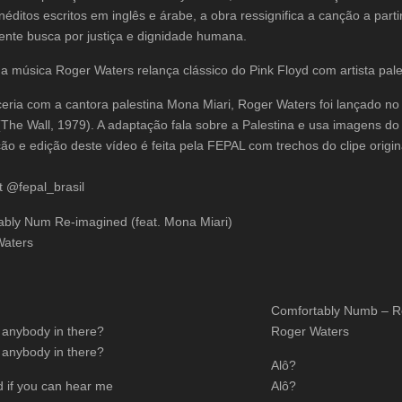
inéditos escritos em inglês e árabe, a obra ressignifica a canção a pa
nte busca por justiça e dignidade humana.
a música Roger Waters relança clássico do Pink Floyd com artista pal
eria com a cantora palestina Mona Miari, Roger Waters foi lançado no 
The Wall, 1979). A adaptação fala sobre a Palestina e usa imagens d
ção e edição deste vídeo é feita pela FEPAL com trechos do clipe origi
 @fepal_brasil
ably Num Re-imagined (feat. Mona Miari)
Waters
Comfortably Numb – R
e anybody in there?
Roger Waters
e anybody in there?
Alô?
d if you can hear me
Alô?