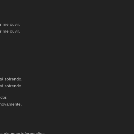
?
?
 me ouvir.
 me ouvir.
tá sofrendo.
tá sofrendo.
dor.
 novamente.
 de algumas informações.