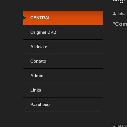
Hits:
CENTRAL
"Comf
Original DPB
A ideia é...
Contato
Admin
Links
Pazcheco
Uma nov