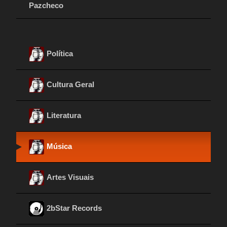
Pazcheco
Política
Cultura Geral
Literatura
Música
Artes Visuais
2bStar Records