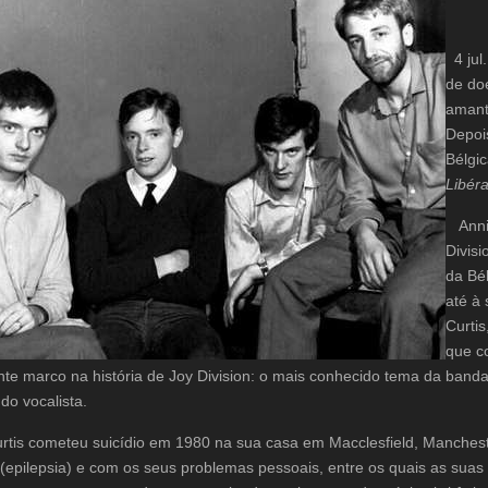
4 jul.
de doe
amante
Depois
Bélgic
Libéra
Annik
Divis
da Bé
até à
Curti
que co
nte marco na história de Joy Division: o mais conhecido tema da banda, 
do vocalista.
tis cometeu suicídio em 1980 na sua casa em Macclesfield, Manchest
(epilepsia) e com os seus problemas pessoais, entre os quais as sua