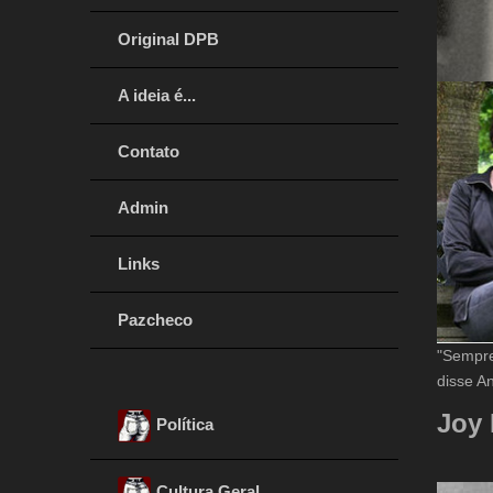
Original DPB
A ideia é...
Contato
Admin
Links
Pazcheco
"Sempre 
disse A
Joy 
Política
Cultura Geral