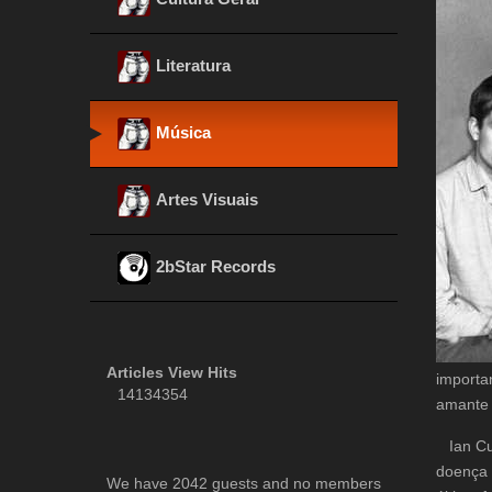
Literatura
Música
Artes Visuais
2bStar Records
Articles View Hits
importa
14134354
amante 
Ian Cur
doença 
We have 2042 guests and no members