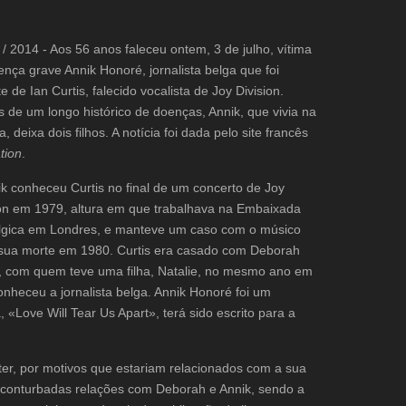
 / 2014 - Aos 56 anos faleceu ontem, 3 de julho, vítima
nça grave Annik Honoré, jornalista belga que foi
 de Ian Curtis, falecido vocalista de Joy Division.
 de um longo histórico de doenças, Annik, que vivia na
a, deixa dois filhos. A notícia foi dada pelo site francês
tion
.
 conheceu Curtis no final de um concerto de Joy
ion em 1979, altura em que trabalhava na Embaixada
lgica em Londres, e manteve um caso com o músico
 sua morte em 1980. Curtis era casado com Deborah
s, com quem teve uma filha, Natalie, no mesmo ano em
nheceu a jornalista belga. Annik Honoré foi um
«Love Will Tear Us Apart», terá sido escrito para a
er, por motivos que estariam relacionados com a sua
s conturbadas relações com Deborah e Annik, sendo a