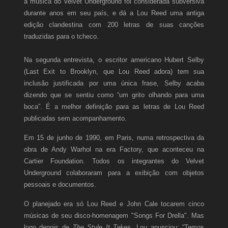
a música do Velvet Underground foi considerada subversiva
durante anos em seu país, e dá a Lou Reed uma antiga
edição clandestina com 200 letras de suas canções
traduzidas para o tcheco.
Na segunda entrevista, o escritor americano Hubert Selby
(Last Exit to Brooklyn, que Lou Reed adora) tem sua
inclusão justificada por uma única frase, Selby acaba
dizendo que se sentiu como “um grito olhando para uma
boca”. É a melhor definição para as letras de Lou Reed
publicadas sem acompanhamento.
Em 15 de junho de 1990, em Paris, numa retrospectiva da
obra de Andy Warhol na era Factory, que aconteceu na
Cartier Foundation. Todos os integrantes do Velvet
Underground colaboraram para a exibição com objetos
pessoais e documentos.
O planejado era só Lou Reed e John Cale tocarem cinco
músicas de seu disco-homenagem "Songs For Drella". Mas
logo depois de
The Style It Takes
, Lou anunciou: “Temos