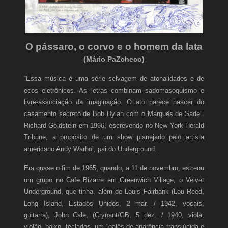
O pássaro, o corvo e o homem da lata
(Mário PaZcheco)
“Essa música é uma série selvagem de atonalidades e de
ecos eletrônicos. As letras combinam sadomasoquismo e
livre-associação da imaginação. O ato parece nascer do
casamento secreto de Bob Dylan com o Marquês de Sade”.
Richard Goldstein em 1966, escrevendo no New York Herald
Tribune, a propósito de um show planejado pelo artista
americano Andy Warhol, pai do Underground.
Era quase o fim de 1965, quando, a 11 de novembro, estreou
um grupo no Cafe Bizarre em Greenwich Village, o Velvet
Underground, que tinha, além de Louis Fairbank (Lou Reed,
Long Island, Estados Unidos, 2 mar. / 1942, vocais,
guitarra), John Cale, (Crynant/GB, 5 dez. / 1940, viola,
violão, baixo, teclados, um “galês de aparência translúcida e