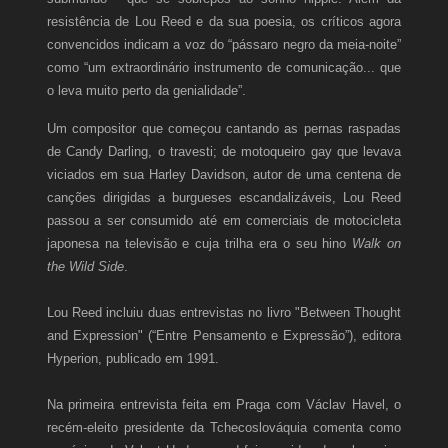
resistência de Lou Reed e da sua poesia, os críticos agora
convencidos indicam a voz do “pássaro negro da meia-noite”
como “um extraordinário instrumento de comunicação... que
o leva muito perto da genialidade”.
Um compositor que começou cantando as pernas raspadas
de Candy Darling, o travesti; de motoqueiro gay que levava
viciados em sua Harley Davidson, autor de uma centena de
canções dirigidas a burgueses escandalizáveis, Lou Reed
passou a ser consumido até em comerciais de motocicleta
japonesa na televisão e cuja trilha era o seu hino
Walk on
the Wild Side
.
Lou Reed incluiu duas entrevistas no livro "Between Thought
and Expression" (“Entre Pensamento e Expressão”), editora
Hyperion, publicado em 1991.
Na primeira entrevista feita em Praga com Václav Havel, o
recém-eleito presidente da Tchecoslováquia comenta como