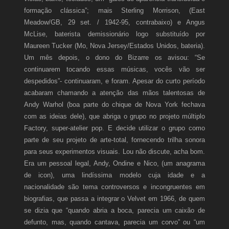
formação clássica”; mais Sterling Morrison, (East
Meadow/GB, 29 set. / 1942-95, contrabaixo) e Angus
McLise, baterista demissionário logo substituído por
Maureen Tucker (Mo, Nova Jersey/Estados Unidos, bateria).
Um mês depois, o dono do Bizarre os avisou: “Se
continuarem tocando essas músicas, vocês vão ser
despedidos”- continuaram, e foram. Apesar do curto período
acabaram chamando a atenção das mãos talentosas de
Andy Warhol (boa parte do chique de Nova York fechava
com as ideias dele), que abriga o grupo no projeto múltiplo
Factory, super-atelier pop. E decide utilizar o grupo como
parte de seu projeto de arte-total, fornecendo trilha sonora
para seus experimentos visuais. Lou não discute, acha bom.
Era um pessoal legal, Andy, Ondine e Nico, (um anagrama
de icon), uma lindíssima modelo cuja idade e a
nacionalidade são tema controversos e incongruentes em
biografias, que passa a integrar o Velvet em 1966, de quem
se dizia que “quando abria a boca, parecia um caixão de
defunto, mas, quando cantava, parecia um corvo” ou “um