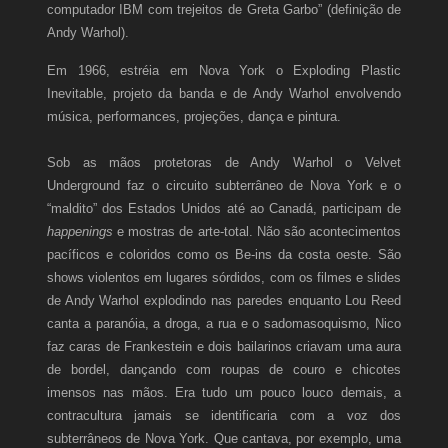
computador IBM com trejeitos de Greta Garbo” (definição de
Andy Warhol).
Em 1966, estréia em Nova York o Exploding Plastic
Inevitable, projeto da banda e de Andy Warhol envolvendo
música, performances, projeções, dança e pintura.
Sob as mãos protetoras de Andy Warhol o Velvet
Underground faz o circuito subterrâneo de Nova York e o
“maldito” dos Estados Unidos até ao Canadá, participam de
happenings
e mostras de arte-total. Não são acontecimentos
pacíficos e coloridos como os Be-ins da costa oeste. São
shows violentos em lugares sórdidos, com os filmes e slides
de Andy Warhol explodindo nas paredes enquanto Lou Reed
canta a paranóia, a droga, a rua e o sadomasoquismo, Nico
faz caras de Frankestein e dois bailarinos criavam uma aura
de bordel, dançando com roupas de couro e chicotes
imensos nas mãos. Era tudo um pouco louco demais, a
contracultura jamais se identificaria com a voz dos
subterrâneos de Nova York. Que cantava, por exemplo, uma