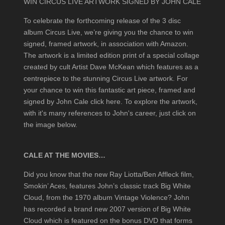
WIN CIRCUS LIVE ARTWORK SIGNED BY JOHN CALE
To celebrate the forthcoming release of the 3 disc
album Circus Live, we’re giving you the chance to win
signed, framed artwork, in association with Amazon.
The artwork is a limited edition print of a special collage
created by cult Artist Dave McKean which features as a
centrepiece to the stunning Circus Live artwork. For
your chance to win this fantastic art piece, framed and
signed by John Cale click here. To explore the artwork,
with it's many references to John's career, just click on
the image below.
CALE AT THE MOVIES…
Did you know that the new Ray Liotta/Ben Affleck film,
Smokin’ Aces, features John’s classic track Big White
Cloud, from the 1970 album Vintage Violence? John
has recorded a brand new 2007 version of Big White
Cloud which is featured on the bonus DVD that forms