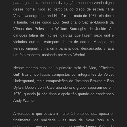
para a geladeira: nenhuma divulgação, nenhuma venda digna
desse nome. Nico só participa do disco de estréia "The
Velvet Underground and Nico" e em maio de 1967, ela deixa
a banda. Nesse disco Lou Reed cita o Sacher-Masoch da
Vênus das Peles e o William Burroughs de Junkie. As
canções falam de michês, garotas que fazem sexo oral e
viciados que se estrepam dentro de carros. A capa, na
versão original, tinha uma banana que, descascada, virava
um falo rosáceo, assinada por Andy Warhol.
Nesse mesmo ano, saí o primeiro solo de Nico, "Chelsea
Girl" traz cinco faixas compostas por integrantes do Velvet
Underground, mais composições de Jackson Browne e Bob
Dylan. Depois John Cale abandona o grupo, separam-se em
1970, quando já não tinha o apoio tão grande do caprichoso
Andy Warhol.
A verdade é que estavam muito à frente de sua época e,
finalmente, da realidade - as ruas de Nova York e o
submundo - que se sobrepôs ao sonho hippie. Além da