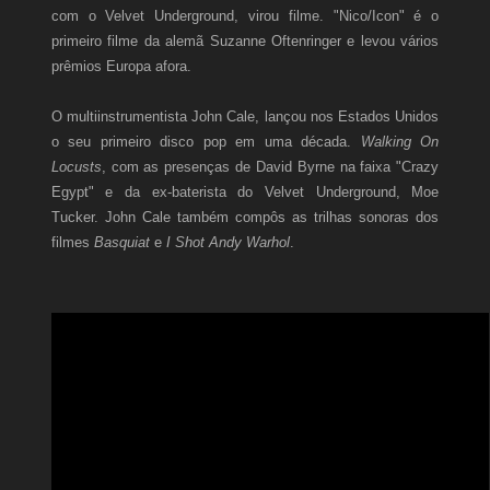
com o Velvet Underground, virou filme. "Nico/Icon" é o
primeiro filme da alemã Suzanne Oftenringer e levou vários
prêmios Europa afora.
O multiinstrumentista John Cale, lançou nos Estados Unidos
o seu primeiro disco pop em uma década.
Walking On
Locusts
, com as presenças de David Byrne na faixa "Crazy
Egypt" e da ex-baterista do Velvet Underground, Moe
Tucker. John Cale também compôs as trilhas sonoras dos
filmes
Basquiat
e
I Shot Andy Warhol
.