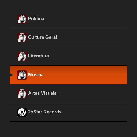
Política
Cultura Geral
Literatura
Música
Artes Visuais
2bStar Records