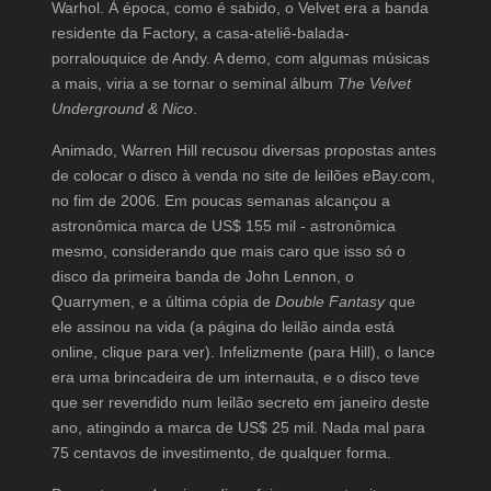
Warhol. À época, como é sabido, o Velvet era a banda
residente da Factory, a casa-ateliê-balada-
porralouquice de Andy. A demo, com algumas músicas
a mais, viria a se tornar o seminal álbum
The Velvet
Underground & Nico
.
Animado, Warren Hill recusou diversas propostas antes
de colocar o disco à venda no site de leilões eBay.com,
no fim de 2006. Em poucas semanas alcançou a
astronômica marca de US$ 155 mil - astronômica
mesmo, considerando que mais caro que isso só o
disco da primeira banda de John Lennon, o
Quarrymen, e a última cópia de
Double Fantasy
que
ele assinou na vida (a página do leilão ainda está
online, clique para ver). Infelizmente (para Hill), o lance
era uma brincadeira de um internauta, e o disco teve
que ser revendido num leilão secreto em janeiro deste
ano, atingindo a marca de US$ 25 mil. Nada mal para
75 centavos de investimento, de qualquer forma.