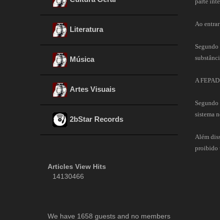
parte int
Ao entrar
Literatura
Segundo o
substânci
Música
A FEPAD a
Artes Visuais
Segundo o
sistema n
2bStar Records
Além diss
proibido 
Articles View Hits
14130466
We have 1658 guests and no members