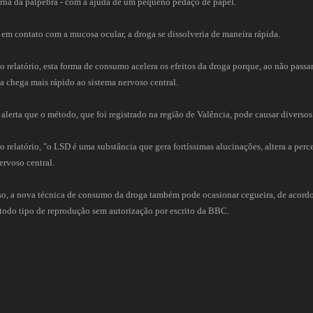
erna da pálpebra - com a ajuda de um pequeno pedaço de papel.
 em contato com a mucosa ocular, a droga se dissolveria de maneira rápida.
 relatório, esta forma de consumo acelera os efeitos da droga porque, ao não passar 
a chega mais rápido ao sistema nervoso central.
lerta que o método, que foi registrado na região de Valência, pode causar diversos
 relatório, "o LSD é uma substância que gera fortíssimas alucinações, altera a per
ervoso central.
o, a nova técnica de consumo da droga também pode ocasionar cegueira, de acordo 
todo tipo de reprodução sem autorização por escrito da BBC.