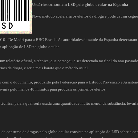
Usuários consomem LSD pelo globo ocular na Espanha
Novo método aceleraria os efeitos da droga e pode causar cegue
2010 - De Madri para a BBC Brasil - As autoridades de saúde da Espanha detectaram
da aplicação de LSD no globo ocular.
m relatório oficial, a técnica, que começou a ser detectada no final do ano passado, 
nos da droga, e seria mais barata que o método usual.
o com o documento, produzido pela Federação para o Estudo, Prevenção e Assistê
levaria pelo menos 40 minutos para produzir os primeiros efeitos.
 técnica, para a qual seria usada uma quantidade muito menor da substância, levaria
de consumo de drogas pelo globo ocular consiste na aplicação do LSD sobre a con