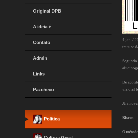
Original DPB
A ideia é...
4 jan. / 
Contato
trata-se 
Admin
Segundo u
alucinóge
Links
De acord
Pazcheco
via oral 
Já a nova
Riscos
Política
O método 
Cultura Geral