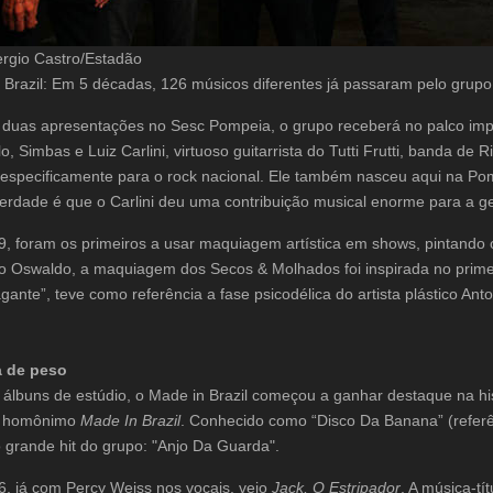
ergio Castro/Estadão
 Brazil: Em 5 décadas, 126 músicos diferentes já passaram pelo grupo
 duas apresentações no Sesc Pompeia, o grupo receberá no palco impor
, Simbas e Luiz Carlini, virtuoso guitarrista do Tutti Frutti, banda de R
e especificamente para o rock nacional. Ele também nasceu aqui na Po
erdade é que o Carlini deu uma contribuição musical enorme para a ge
, foram os primeiros a usar maquiagem artística em shows, pintando o
 Oswaldo, a maquiagem dos Secos & Molhados foi inspirada no primeiro
gante”, teve como referência a fase psicodélica do artista plástico Anto
a de peso
álbuns de estúdio, o Made in Brazil começou a ganhar destaque na hi
 o homônimo
Made In Brazil
. Conhecido como “Disco Da Banana” (referê
o grande hit do grupo: "Anjo Da Guarda".
, já com Percy Weiss nos vocais, veio
Jack, O Estripador
. A música-tí