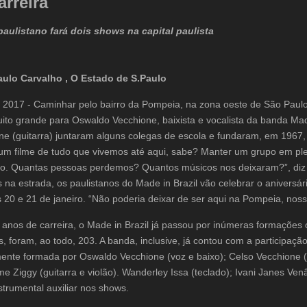
arreira
aulistano fará dois shows na capital paulista
aulo Carvalho ,
O Estado de S.Paulo
 / 2017 - Caminhar pelo bairro da Pompeia, na zona oeste de São Pau
to grande para Oswaldo Vecchione, baixista e vocalista da banda Made i
ne (guitarra) juntaram alguns colegas de escola e fundaram, em 1967
um filme de tudo que vivemos até aqui, sabe? Manter um grupo em ple
o. Quantas pessoas perdemos? Quantos músicos nos deixaram?”, diz 
 na estrada, os paulistanos do Made in Brazil vão celebrar o aniver
s 20 e 21 de janeiro. “Não poderia deixar de ser aqui na Pompeia, no
anos de carreira, o Made in Brazil já passou por inúmeras formações o
, foram, ao todo, 203. A banda, inclusive, já contou com a participação
ente formada por Oswaldo Vecchione (voz e baixo); Celso Vecchione (gu
me Ziggy (guitarra e violão). Wanderley Issa (teclado); Ivani Janes 
strumental auxiliar nos shows.