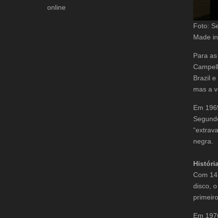
online
Foto: S
Made in
Para as
Campello
Brazil 
mas a v
Em 1969
Segundo
“extrava
negra.
Históri
Com 14 
disco,
primeir
Em 1976