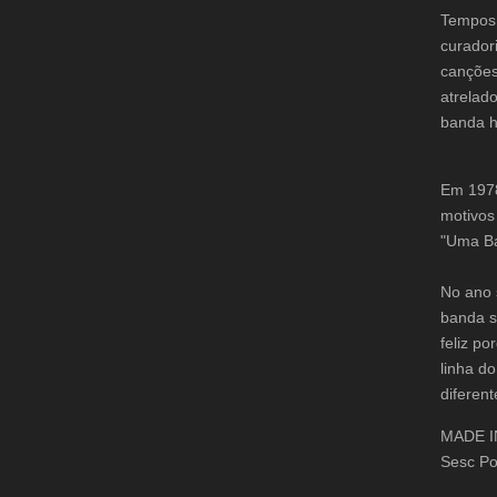
Tempos 
curador
canções
atrelado
banda h
Em 1978
motivos
"Uma Ban
No ano 
banda s
feliz p
linha d
diferen
MADE I
Sesc Po