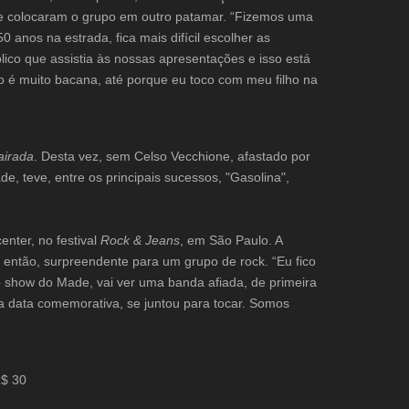
 e colocaram o grupo em outro patamar. “Fizemos uma
 anos na estrada, fica mais difícil escolher as
lico que assistia às nossas apresentações e isso está
sso é muito bacana, até porque eu toco com meu filho na
airada
. Desta vez, sem Celso Vecchione, afastado por
 teve, entre os principais sucessos, "Gasolina",
nter, no festival
Rock & Jeans
, em São Paulo. A
é então, surpreendente para um grupo de rock. “Eu fico
o show do Made, vai ver uma banda afiada, de primeira
ma data comemorativa, se juntou para tocar. Somos
R$ 30