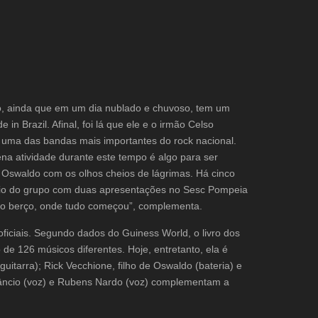
lo, ainda que em um dia nublado e chuvoso, tem um
n Brazil. Afinal, foi lá que ele e o irmão Celso
, uma das bandas mais importantes do rock nacional.
na atividade durante este tempo é algo para ser
Oswaldo com os olhos cheios de lágrimas. Há cinco
sário do grupo com duas apresentações no Sesc Pompeia
sso berço, onde tudo começou”, complementa.
ficiais. Segundo dados do Guiness World, o livro dos
 de 126 músicos diferentes. Hoje, entretanto, ela é
itarra); Rick Vecchione, filho de Oswaldo (bateria) e
Venâncio (voz) e Rubens Nardo (voz) complementam a