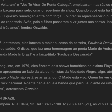
Voltaram" e "Vou Te Virar De Ponta Cabeça", emplacaram nas rádios
ia bacana para selecionar o repertório do show. Quando você está há 50
. O quesito renovação entra com força. Foi preciso rejuvenescer o púb
 ao repertório. Avós, pais e filhos passaram a vir juntos aos shows. I
á três anos”, lembra Oswaldo.
, entretanto, eles lançam o maior sucesso da carreira,
Pauliceia Desv
 de saúde. O disco, que faz uma homenagem ao poeta Mario de Andrade,
da Made In Brazil" e a faixa-título "Pauliceia Desvairada".
seguinte, em 1979, eles fizeram dois shows homéricos no extinto Playce
e apresentou ao lado da ala de ritmistas da Mocidade Alegre, algo, at
orque o Made não está se arrastando. O Made está vivo. Quem for ver 
o rock nacional. A gente não é aquela banda que parou e, diante de u
tes”, acrescenta Oswaldo.
N BRAZIL
mpeia. Rua Clélia, 93. Tel.: 3871-7700. 6ª (20) e sáb (21), às 21h30. 