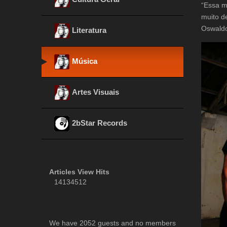
“Essa m
muito d
Oswald
Literatura
Música
Artes Visuais
2bStar Records
Articles View Hits
14134512
We have 2052 guests and no members