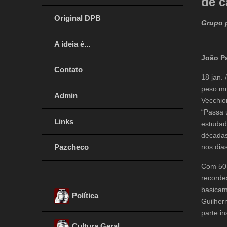
de c
Original DPB
Grupo p
A ideia é...
João P
Contato
18 jan.
peso mui
Admin
Vecchio
“Passa 
Links
estudad
décadas
Pazcheco
nos dia
Com 50 
recordes
basicam
Política
Guilher
parte in
Cultura Geral