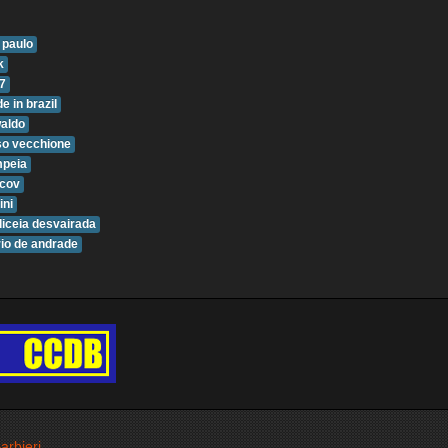
 paulo
k
7
e in brazil
aldo
so vecchione
peia
icov
ini
liceia desvairada
io de andrade
arbieri