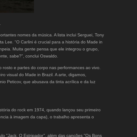
.
tantes nomes da música. A lista inclui Serguei, Tony
ita Lee. “O Carlini é crucial para a história do Made in
mpeia. Muita gente pensa que ele integrou o grupo,
nte, sabe?”, conclui Oswaldo.
 rosto e partes do corpo nas performances ao vivo.
 visual do Made in Brazil. A arte, digamos,
nio Peticov, que abusava da tinta acrílica e da luz
stória do rock em 1974, quando lançou seu primeiro
ncia à imagem da capa), o trabalho apresenta o
tulo "Jack, O Estripador", além das canções "Os Bons