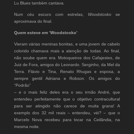
Lu Blues também cantava.
Num céu escuro com estrelas,
Woodstosko
se
aproximava do final.
Quem esteve em ‘Woodstosko’
Vieram várias meninas bonitas, e uma jovem de cabelo
colorido chamava mais a atenção de todas. Ao final,
não soube quem era. Motoqueiros dos Cafajestes, de
Juiz de Fora, amigos do Leonardo. Serginho, da Mel da
Terra. Flávio e Tina, Renato Rhugas e esposa, a
sempre gentil Adriana e Robson. Os amigos do
“Podrão”
– e o mais feliz deles era o seu irmão André, que
entendeu perfeitamente que o objetivo contracultural
para ser atingido não carece de muita grana! A
exemplo dos 32 mil reais – entendeu, véi? – que o
Marcelo Nova recebeu para tocar na Ceilândia, na
mesma noite.