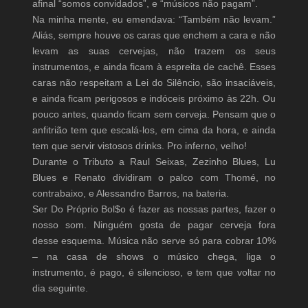
afinal “somos convidados”, e “músicos não pagam”.
Na minha mente, eu emendava: “Também não levam.”
Aliás, sempre houve os caras que enchem a cara e não
levam as suas cervejas, não trazem os seus
instrumentos, e ainda ficam à espreita de cachê. Esses
caras não respeitam a Lei do Silêncio, são insaciáveis,
e ainda ficam perigosos e indóceis próximo às 22h. Ou
pouco antes, quando ficam sem cerveja. Pensam que o
anfitrião tem que escalá-los, em cima da hora, e ainda
tem que servir vistosos drinks. Pro inferno, velho!
Durante o Tributo a Raul Seixas, Zezinho Blues, Lu
Blues e Renato dividiram o palco com Thomé, no
contrabaixo, e Alessandro Barros, na bateria.
Ser Do Próprio Bol$o é fazer as nossas partes, fazer o
nosso som. Ninguém gosta de pagar cerveja fora
desse esquema. Música não serve só para cobrar 10%
– na casa de shows o músico chega, liga o
instrumento, é pago, é silencioso, e tem que voltar no
dia seguinte.