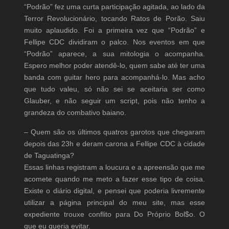
“Podrão” fez uma curta participação agitada, ao lado da
Terror Revolucionário, tocando Ratos de Porão. Saiu
muito aplaudido. Foi a primeira vez que “Podrão” e
Fellipe CDC dividiram o palco. Nos eventos em que
“Podrão” aparece, a sua mitologia o acompanha.
Espero melhor poder atendê-lo, quem sabe até ter uma
banda com guitar hero para acompanhá-lo. Mas acho
que tudo valeu, só não sei se aceitaria ser como
Glauber, e não seguir um script, pois não tenho a
grandeza do combativo baiano.
– Quem são os últimos quatros garotos que chegaram
depois das 23h e deram carona a Fellipe CDC à cidade
de Taguatinga?
Essas linhas registram a loucura e a apreensão que me
acomete quando me meto a fazer esse tipo de coisa.
Existe o diário digital, e pensei que poderia livremente
utilizar a página principal do meu site, mas esse
expediente trouxe conflito para Do Próprio Bol$o. O
que eu queria evitar.