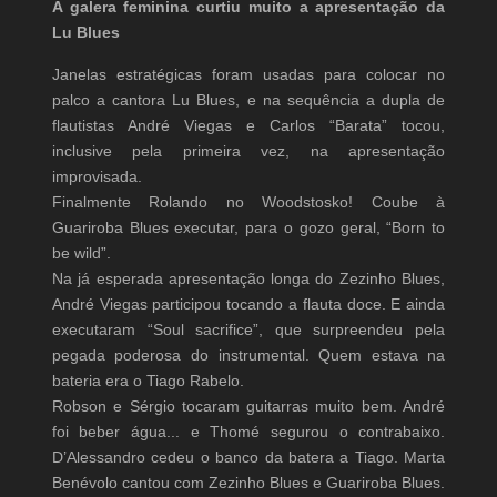
A galera feminina curtiu muito a apresentação da
Lu Blues
Janelas estratégicas foram usadas para colocar no
palco a cantora Lu Blues, e na sequência a dupla de
flautistas André Viegas e Carlos “Barata” tocou,
inclusive pela primeira vez, na apresentação
improvisada.
Finalmente Rolando no Woodstosko! Coube à
Guariroba Blues executar, para o gozo geral, “Born to
be wild”.
Na já esperada apresentação longa do Zezinho Blues,
André Viegas participou tocando a flauta doce. E ainda
executaram “Soul sacrifice”, que surpreendeu pela
pegada poderosa do instrumental. Quem estava na
bateria era o Tiago Rabelo.
Robson e Sérgio tocaram guitarras muito bem. André
foi beber água... e Thomé segurou o contrabaixo.
D’Alessandro cedeu o banco da batera a Tiago. Marta
Benévolo cantou com Zezinho Blues e Guariroba Blues.