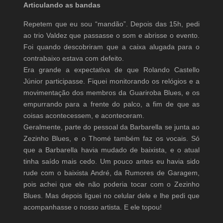
Articulando as bandas
Repetem que eu sou “mandão”. Depois das 15h, pedi
ao trio Valdez que passasse o som e abrisse o evento.
Foi quando descobriram que a caixa alugada para o
contrabaixo estava com defeito.
Era grande a expectativa de que Rolando Castello
Júnior participasse. Fiquei monitorando os relógios e a
movimentação dos membros da Guariroba Blues, e os
empurrando para a frente do palco, a fim de que as
coisas acontecessem, e aconteceram.
Geralmente, parte do pessoal da Barbarella se junta ao
Zezinho Blues, e o Thomé também faz os vocais. Só
que a Barbarella havia mudado de baixista, e o atual
tinha saído mais cedo. Um pouco antes eu havia sido
rude com o baixista André, da Rumores de Garagem,
pois achei que ele não poderia tocar com o Zezinho
Blues. Mas depois liguei no celular dele e lhe pedi que
acompanhasse o nosso artista. E ele topou!