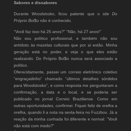
Sabores e dissabores
Durante
Woodstosko
, ficou patente que o
site Do
Próprio Bol$o
não é conhecido.
“Você faz isso há 25 anos?” “Não, há 27 anos!”
Não sou político profissional, e também não sou
antídoto às mazelas culturais que por aí estão. Minha
geração está no poder, e veja o que eles estão
realizando. Do Próprio Bol$o nunca será associado a
político.
Oferecidamente, passei um correio eletrônico coletivo
“engraçadinho” chamado “últimos detalhes sórdidos
para Woodstosko”, e como resposta me perguntaram a
confirmação, a data e o local, e se poderia ser
publicado no jornal Correio Braziliense. Como em
outras oportunidades, confirmei. Fiquei feliz de orelha a
orelha, quando li a nota na sexta-feira no Fuzzbox. Já a
reação da minha cunhada foi diferente e normal: “Você
não está com medo?”