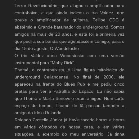
Terror Revolucionário, que alugou o amplificador para
contrabaixo, e que ainda indicou o trio Valdez, que
trouxe o amplificador de guitarra. Fellipe CDC é
abstêmio e Grande batalhador do underground. Somos
amigos há mais de 20 anos, e esta foi a primeira vez
que pedi a sua banda que agendassem comigo, para o
dia 15 de agosto, O Woodstosko.
O trio Valdez abriu Woodstosko com uma versão
instrumental para “Moby Dick”.
Thomé, o contrabaixista, é Uma figura mitológica do
underground Ceilandense. No final de 2006, ele
apareceu na frente do Blues Pub e me pediu cinco
pratas para ver a Patrulha do Espaço. Eu não sabia
que Thomé e Marta Benévolo eram amigos. Num curto
espaço de tempo, Thomé de fã passou também a
amigo do ídolo Rolando.
Rolando Castello Júnior já havia tocado horas e horas
em vários cômodos da nossa casa, e em várias
situações, a exemplo do meu aniversário. Já tinha