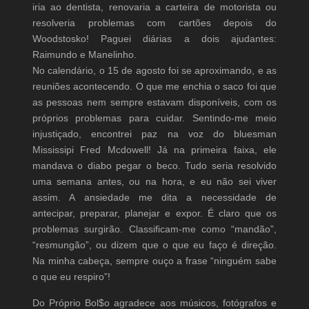
iria ao dentista, renovaria a carteira de motorista ou
resolveria problemas com cartões depois do
Woodstosko! Paguei diárias a dois ajudantes:
Raimundo e Manelinho.
No calendário, o 15 de agosto foi se aproximando, e as
reuniões acontecendo. O que me enchia o saco foi que
as pessoas nem sempre estavam disponíveis, com os
próprios problemas para cuidar. Sentindo-me meio
injustiçado, encontrei paz na voz do bluesman
Mississipi Fred Mcdowell! Já na primeira faixa, ele
mandava o diabo pegar o beco. Tudo seria resolvido
uma semana antes, ou na hora, e eu não sei viver
assim. A ansiedade me dita a necessidade de
antecipar, preparar, planejar e expor. É claro que os
problemas surgirão. Classificam-me como “mandão”,
“resmungão”, ou dizem que o que eu faço é direção.
Na minha cabeça, sempre ouço a frase “ninguém sabe
o que eu respiro”!
Do Próprio Bol$o agradece aos músicos, fotógrafos e