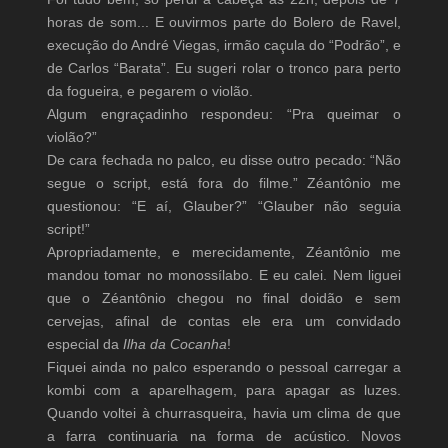
horas de som... E ouvirmos parte do Bolero de Ravel,
execução do André Viegas, irmão caçula do “Podrão”, e
de Carlos “Barata”. Eu sugeri rolar o tronco para perto
da fogueira, e pegarem o violão.
Algum engraçadinho respondeu: “Pra queimar o
violão?”
De cara fechada no palco, eu disse outro pecado: “Não
segue o script, está fora do filme.” Zéantônio me
questionou: “E aí, Glauber?” “Glauber não seguia
script!”
Apropriadamente, e merecidamente, Zéantônio me
mandou tomar no monossílabo. E eu calei. Nem liguei
que o Zéantônio chegou no final doidão e sem
cervejas, afinal de contas ele era um convidado
especial da
Ilha da Cocanha
!
Fiquei ainda no palco esperando o pessoal carregar a
kombi com a aparelhagem, para apagar as luzes.
Quando voltei à churrasqueira, havia um clima de que
a farra continuaria na forma de acústico. Novos