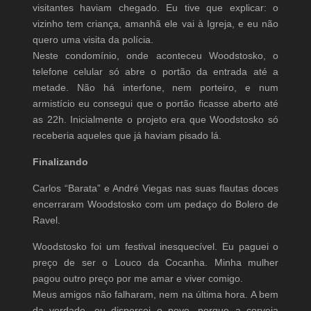
visitantes haviam chegado. Eu tive que explicar: o
vizinho tem criança, amanhã ele vai à Igreja, e eu não
quero uma visita da polícia.
Neste condomínio, onde aconteceu Woodstosko, o
telefone celular só abre o portão da entrada até a
metade. Não há interfone, nem porteiro, e num
armistício eu consegui que o portão ficasse aberto até
as 22h. Inicialmente o projeto era que Woodstosko só
receberia aqueles que já haviam pisado lá.
Finalizando
Carlos “Barata” e André Viegas nas suas flautas doces
encerraram Woodstosko com um pedaço do Bolero de
Ravel.
Woodstosko foi um festival inesquecível. Eu paguei o
preço de ser o Louco da Cocanha. Minha mulher
pagou outro preço por me amar e viver comigo.
Meus amigos não falharam, nem na última hora. A bem
da verdade, eu dispersei o povo, porque a cerveja