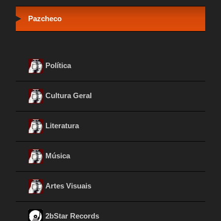
Pazcheco
Política
Cultura Geral
Literatura
Música
Artes Visuais
2bStar Records