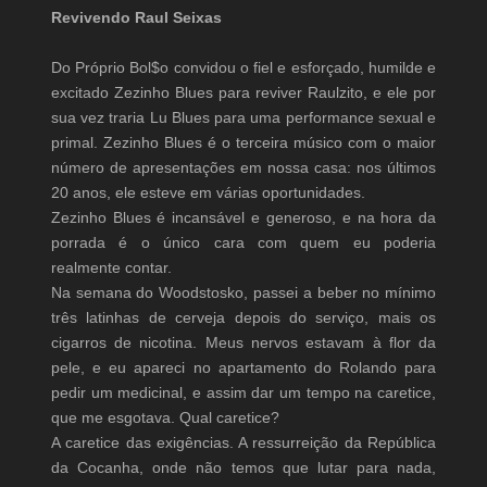
Revivendo Raul Seixas
Do Próprio Bol$o convidou o fiel e esforçado, humilde e
excitado Zezinho Blues para reviver Raulzito, e ele por
sua vez traria Lu Blues para uma performance sexual e
primal. Zezinho Blues é o terceira músico com o maior
número de apresentações em nossa casa: nos últimos
20 anos, ele esteve em várias oportunidades.
Zezinho Blues é incansável e generoso, e na hora da
porrada é o único cara com quem eu poderia
realmente contar.
Na semana do Woodstosko, passei a beber no mínimo
três latinhas de cerveja depois do serviço, mais os
cigarros de nicotina. Meus nervos estavam à flor da
pele, e eu apareci no apartamento do Rolando para
pedir um medicinal, e assim dar um tempo na caretice,
que me esgotava. Qual caretice?
A caretice das exigências. A ressurreição da República
da Cocanha, onde não temos que lutar para nada,