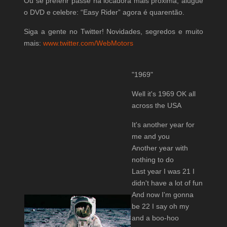
Ou se preferir passe na locadora mais próxima, alugue
o DVD e celebre: “Easy Rider” agora é quarentão.
Siga a gente no Twitter! Novidades, segredos e muito
mais:
www.twitter.com/WebMotors
"1969"
Well it's 1969 OK all
across the USA
It's another year for
me and you
Another year with
nothing to do
Last year I was 21 I
didn't have a lot of fun
And now I'm gonna
be 22 I say oh my
and a boo-hoo