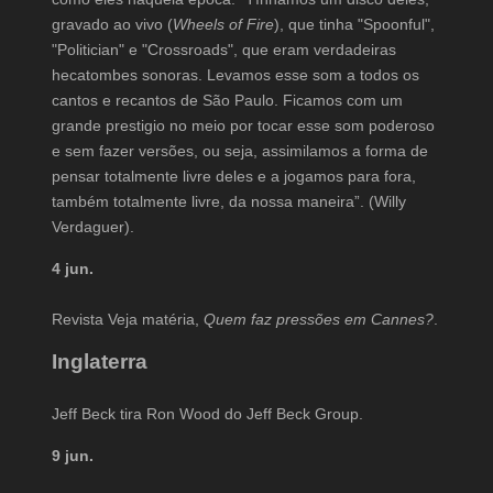
gravado ao vivo (
Wheels of Fire
), que tinha "Spoonful",
"Politician" e "Crossroads", que eram verdadeiras
hecatombes sonoras. Levamos esse som a todos os
cantos e recantos de São Paulo. Ficamos com um
grande prestigio no meio por tocar esse som poderoso
e sem fazer versões, ou seja, assimilamos a forma de
pensar totalmente livre deles e a jogamos para fora,
também totalmente livre, da nossa maneira”. (Willy
Verdaguer).
4 jun.
Revista Veja matéria,
Quem faz pressões em Cannes?
.
Inglaterra
Jeff Beck tira Ron Wood do Jeff Beck Group.
9 jun.