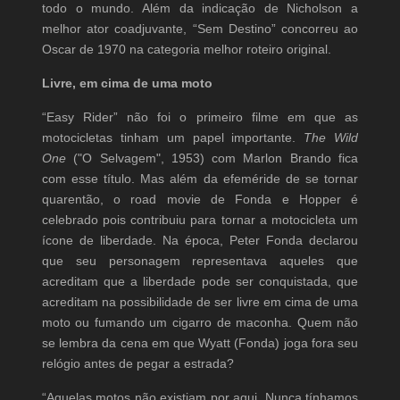
todo o mundo. Além da indicação de Nicholson a
melhor ator coadjuvante, “Sem Destino” concorreu ao
Oscar de 1970 na categoria melhor roteiro original.
Livre, em cima de uma moto
“Easy Rider” não foi o primeiro filme em que as
motocicletas tinham um papel importante.
The Wild
One
("O Selvagem", 1953) com Marlon Brando fica
com esse título. Mas além da efeméride de se tornar
quarentão, o road movie de Fonda e Hopper é
celebrado pois contribuiu para tornar a motocicleta um
ícone de liberdade. Na época, Peter Fonda declarou
que seu personagem representava aqueles que
acreditam que a liberdade pode ser conquistada, que
acreditam na possibilidade de ser livre em cima de uma
moto ou fumando um cigarro de maconha. Quem não
se lembra da cena em que Wyatt (Fonda) joga fora seu
relógio antes de pegar a estrada?
“Aquelas motos não existiam por aqui. Nunca tínhamos