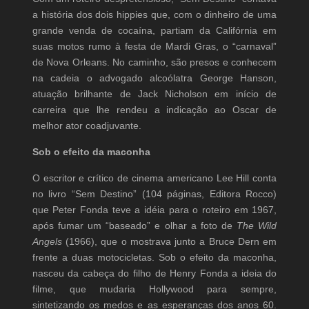
a história dos dois hippies que, com o dinheiro de uma
grande venda de cocaína, partiam da Califórnia em
suas motos rumo à festa de Mardi Gras, o “carnaval”
de Nova Orleans. No caminho, são presos e conhecem
na cadeia o advogado alcoólatra George Hanson,
atuação brilhante de Jack Nicholson em início de
carreira que lhe rendeu a indicação ao Oscar de
melhor ator coadjuvante.
Sob o efeito da maconha
O escritor e crítico de cinema americano Lee Hill conta
no livro “Sem Destino” (104 páginas, Editora Rocco)
que Peter Fonda teve a idéia para o roteiro em 1967,
após fumar um “baseado” e olhar a foto de
The Wild
Angels
(1966), que o mostrava junto a Bruce Dern em
frente a duas motocicletas. Sob o efeito da maconha,
nasceu da cabeça do filho de Henry Fonda a ideia do
filme, que mudaria Hollywood para sempre,
sintetizando os medos e as esperanças dos anos 60.