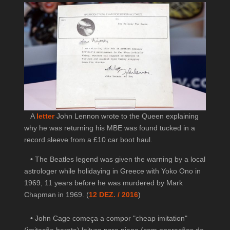
A
letter
John Lennon wrote to the Queen explaining
why he was returning his MBE was found tucked in a
record sleeve from a £10 car boot haul.
•
The Beatles legend was given the warning by a local
astrologer while holidaying in Greece with Yoko Ono in
1969, 11 years before he was murdered by Mark
Chapman in 1969. (
12 DEZ. / 2016
)
•
John Cage começa a compor "cheap imitation"
(imitação barata) leitura para piano (com operações de