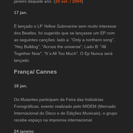
janeiro daquele ano. (
20 set. / 2004
)
17 jan.
É lançado o LP
Yellow Submarine
sem muito interesse
dos Beatles, foi sugerido que se lançasse um EP com
as seguintes canções: lado a: "Only a northern song",
"Hey Bulldog", "Across the universe"; Lado B: "All
Together Now", "It´s All Too Much". O Ep Nunca será
lançado.
França/ Cannes
18 jan.
Os Mutantes participam da Feira das Indústrias
Fonográficas, evento realizado pelo MIDEM (Mercado
Internacional do Disco e de Edições Musicais), o grupo
recebe espaço na imprensa internacional.
24 janeiro