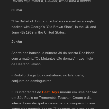
Revista Veja matéria,
Glauber, filmes para o mundo
.
30 mai.
"The Ballad of John and Yoko" was issued as a single,
backed with George's "Old Brown Shoe", in the UK and
June 4th 1969 in the United States.
Junho
Aporta nas bancas, o número 39 da revista Realidade,
com a matéria “Os Mutantes são demais” frase-título
de Caetano Veloso.
•
Rodolfo Braga toca contrabaixo no Islander's,
conjunto de domingueiras.
•
Os integrantes do
Beat Boys
moram em uma pensão
em São Paulo no Tremembé. Tocavam Cream o dia
inteiro. Eram discípulos dessa banda, ninguém tocava
como eles naquela época: “Tínhamos um disco deles,