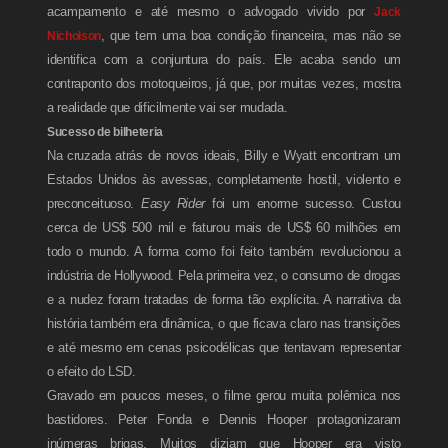
acampamento e até mesmo o advogado vivido por
Jack
Nicholson
, que tem uma boa condição financeira, mas não se
identifica com a conjuntura do país. Ele acaba sendo um
contraponto dos motoqueiros, já que, por muitas vezes, mostra
a realidade que dificilmente vai ser mudada.
Sucesso de bilheteria
Na cruzada atrás de novos ideais, Billy e Wyatt encontram um
Estados Unidos às avessas, completamente hostil, violento e
preconceituoso.
Easy Rider
foi um enorme sucesso. Custou
cerca de US$ 500 mil e faturou mais de US$ 60 milhões em
todo o mundo. A forma como foi feito também revolucionou a
indústria de Hollywood. Pela primeira vez, o consumo de drogas
e a nudez foram tratadas de forma tão explícita. A narrativa da
história também era dinâmica, o que ficava claro nas transições
e até mesmo em cenas psicodélicas que tentavam representar
o efeito do LSD.
Gravado em poucos meses, o filme gerou muita polêmica nos
bastidores. Peter Fonda e Dennis Hooper protagonizaram
inúmeras brigas. Muitos diziam que Hooper era visto