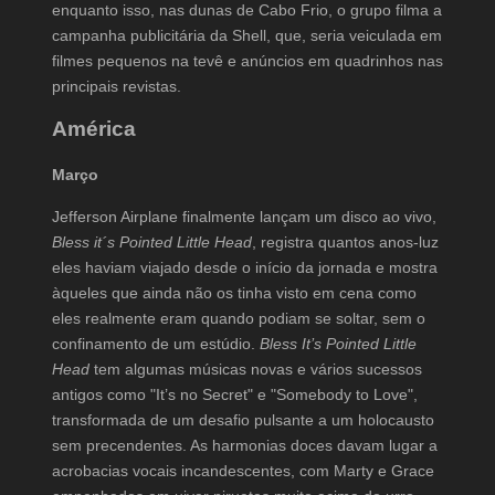
enquanto isso, nas dunas de Cabo Frio, o grupo filma a
campanha publicitária da Shell, que, seria veiculada em
filmes pequenos na tevê e anúncios em quadrinhos nas
principais revistas.
América
Março
Jefferson Airplane finalmente lançam um disco ao vivo,
Bless it´s Pointed Little Head
, registra quantos anos-luz
eles haviam viajado desde o início da jornada e mostra
àqueles que ainda não os tinha visto em cena como
eles realmente eram quando podiam se soltar, sem o
confinamento de um estúdio.
Bless It’s Pointed Little
Head
tem algumas músicas novas e vários sucessos
antigos como "It’s no Secret" e "Somebody to Love",
transformada de um desafio pulsante a um holocausto
sem precendentes. As harmonias doces davam lugar a
acrobacias vocais incandescentes, com Marty e Grace