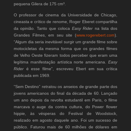
pequena Gilera de 175 cm³.
O professor de cinema da Universidade de Chicago,
cineasta e crítico de renome, Roger Eberet compartilha
da opinião. Tanto que coloca
Easy Rider
na lista dos
Grandes Filmes, em seu site (
www.rogerebert.com
).
“Algum dia seria inevitável surgir um grande filme sobre
motocicletas da mesma forma que os grandes filmes
de Velho Oeste fizeram todos perceber que eram uma
legítima manifestação artística norte americana.
Easy
Rider
é esse filme”, escreveu Ebert em sua crítica
publicada em 1969.
“Sem Destino” retratou os anseios de grande parte dos
jovens americanos do final da década de 60. Lançado
um ano depois da revolta estudantil em Paris, o filme
marcava o auge da contra cultura, do Power flower
hippie, às vésperas do Festival de Woodstock,
realizado em agosto daquele ano. Foi um sucesso de
público. Faturou mais de 60 milhões de dólares em