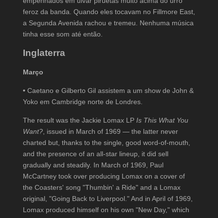
empenhados em uivar piruetas muito acima do urro
feroz da banda. Quando eles tocavam no Fillmore East,
a Segunda Avenida rachou e tremeu. Nenhuma música
tinha esse som até então.
Inglaterra
Março
•
Caetano e Gilberto Gil assistem a um show de John &
Yoko em Cambridge norte de Londres.
The result was the Jackie Lomax LP
Is This What You
Want?
, issued in March of 1969 — the latter never
charted but, thanks to the single, good word-of-mouth,
and the presence of an all-star lineup, it did sell
gradually and steadily. In March of 1969, Paul
McCartney took over producing Lomax on a cover of
the Coasters' song "Thumbin' a Ride" and a Lomax
original, "Going Back to Liverpool." And in April of 1969,
Lomax produced himself on his own "New Day," which