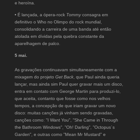
e heroína.
•
É lançada, a ópera-rock
Tommy
consagra em
definitivo o Who no Olimpo do rock mundial,
consolidando a carreira de uma banda até então
atolada em dívidas pela quebra constante da
aparelhagem de palco.
5 mai.
As gravações continuavam simultaneamente com a
mixagem do projeto
Get Back
, que Paul ainda queria
lançar, mas ainda sim Paul quer gravar mais um disco,
entra em contato com George Martin para produzi-lo,
que aceita, contanto que fosse como nos velhos
tempos, a concepção de que iriam gravar um novo
disco: muitas canções já vinham sendo gravadas,
canções como: "I Want You", "She Came in Through
the Bathroom Windows", "Oh! Darling", "Octopus´s
Garden", e outras como "Mean Mr Mustard" e