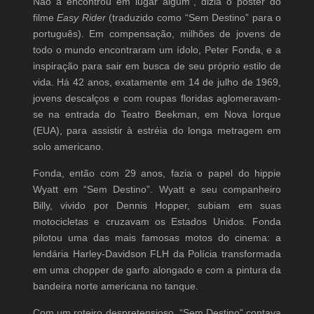
Não a encontrou em lugar algum”, dizia o pôster do
filme
Easy Rider
(traduzido como “Sem Destino” para o
português). Em compensação, milhões de jovens de
todo o mundo encontraram um ídolo, Peter Fonda, e a
inspiração para sair em busca de seu próprio estilo de
vida. Há 42 anos, exatamente em 14 de julho de 1969,
jovens descalços e com roupas floridas aglomeravam-
se na entrada do Teatro Beekman, em Nova Iorque
(EUA), para assistir à estréia do longa metragem em
solo americano.
Fonda, então com 29 anos, fazia o papel do hippie
Wyatt em “Sem Destino”. Wyatt e seu companheiro
Billy, vivido por Dennis Hopper, subiam em suas
motocicletas e cruzavam os Estados Unidos. Fonda
pilotou uma das mais famosas motos do cinema: a
lendária Harley-Davidson FLH da Polícia transformada
em uma chopper de garfo alongado e com a pintura da
bandeira norte americana no tanque.
Com um roteiro despretensioso, “Sem Destino” contava