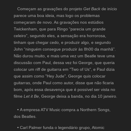
Começam as gravações do projeto
Get Back
de início
parece uma boa ideia, mas logo os problemas
começaram de novo. As gravações nos estúdios
Twickenham, que para Ringo “parecia um grande
celeiro”, segundo eles, a sensação era horrorosa,
tinham que chegar cedo, e produzir algo, e segundo
John “ninguém consegue produzir às 8h00 da manhã”.
Não durou muito, e mais uma vez um Beatle teve uma
discussão com Paul, dessa vez foi George, que queria
colocar um riff de guitarra em "Two of Us", e Paul dizia
que assim como "Hey Jude", George quis colocar
guitarras, onde Paul como autor, disse que não ficaria
bom, após essa desavença que é possível ser vista no
filme
Let it Be
, George deixa a banda, no dia 10 janeiro.
•
A empresa ATV Music compra a Northern Songs,
dos Beatles.
•
Carl Palmer funda o legendário grupo, Atomic