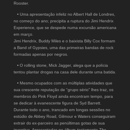
Rooster.
•
Uma apresentação infeliz no Albert Hall de Londres,
no começo do ano; precipita a ruptura do Jimi Hendrix
Experience, que se despede numa excursão americana
em março.
Jimi Hendrix, Buddy Miles e o baixista Billy Cox formam
a Band of Gypsies, uma das primeiras bandas de rock
formadas apenas por negros.
•
O rolling stone, Mick Jagger, alega que a polícia
tentou plantar drogas na casa dele durante uma batida.
•
Mesmo ocupados com as múltiplas atividades que
sua crescente reputação de “grupo sério” lhes traz, os
membros do Pink Floyd ainda encontram tempo, para
se dedicar à evanescente figura de Syd Barrett.
Durante todo o ano, trancado em longas sessões no
estúdio de Abbey Road, Gilmour e Waters conseguiram
extrair do ex-parceiro as penúltimas gotas de sua
inventiva. Apresentadas no álbum-testamento
The